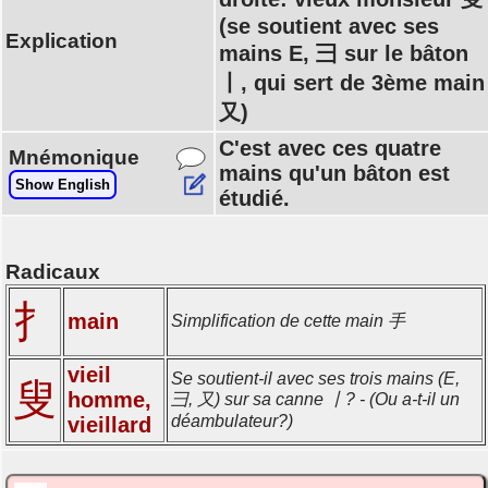
(se soutient avec ses
Explication
mains E, 彐 sur le bâton
丨, qui sert de 3ème main
又)
C'est avec ces quatre
Mnémonique
mains qu'un bâton est
Show English
étudié.
Radicaux
扌
main
Simplification de cette main 手
vieil
Se soutient-il avec ses trois mains (E,
叟
homme,
彐, 又) sur sa canne 丨? - (Ou a-t-il un
déambulateur?)
vieillard