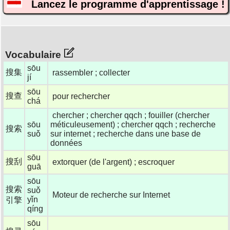
Lancez le programme d'apprentissage !
Vocabulaire
sōu
搜集
rassembler ; collecter
jí
sōu
搜查
pour rechercher
chá
chercher ; chercher qqch ; fouiller (chercher
sōu
méticuleusement) ; chercher qqch ; recherche
搜索
suǒ
sur internet ; recherche dans une base de
données
sōu
搜刮
extorquer (de l'argent) ; escroquer
guā
sōu
搜索
suǒ
Moteur de recherche sur Internet
yǐn
引擎
qíng
sōu