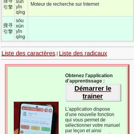
搜寻
xún
Moteur de recherche sur Internet
yǐn
引擎
qíng
sōu
搜寻
xún
yǐn
引擎
qíng
Liste des caractères
Liste des radicaux
|
Obtenez l'application
d'apprentissage :
Démarrer le
trainer
L'application dispose
d'une nouvelle fonction
qui vous permet de
sélectionner votre manuel
par leçon et ainsi