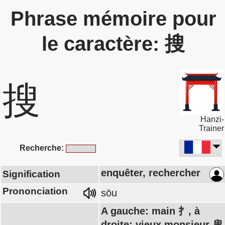
Phrase mémoire pour
le caractère: 搜
搜
Hanzi-
Trainer
Recherche:
enquêter, rechercher
Signification
Prononciation
sōu
A gauche: main 扌, à
droite: vieux monsieur 叟