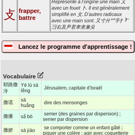
Représente à l'origine une main 又
avec un fouet 卜. Il est généralement
frapper,
攴
simplifié en 攵. D'autres radicaux
battre
avec une main sont: 又寸廾爫手扌
彐右及尹君聿隶兼殳
Lancez le programme d'apprentissage !
Vocabulaire
耶路撒
Yē lù sā
Jérusalem, capitale d'Israël
lěng
冷
sā
撒谎
dire des mensonges
huǎng
semer (des graines par dispersion) ;
撒播
sǎ bō
semer par dispersion
se comporter comme un enfant gâté ;
撒娇
sā jiāo
piquer une colère ; agir avec coquetterie