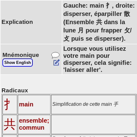
Gauche: main 扌, droite:
disperser, éparpiller 散
Explication
(Ensemble 共 dans la
lune 月 pour frapper 攵/
攴 puis se disperser).
Lorsque vous utilisez
Mnémonique
votre main pour
disperser, cela signifie:
Show English
'laisser aller'.
Radicaux
扌
main
Simplification de cette main 手
ensemble;
共
commun