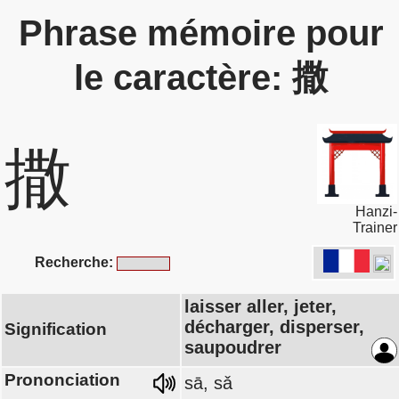
Phrase mémoire pour
le caractère: 撒
撒
Hanzi-
Trainer
Recherche:
laisser aller, jeter,
décharger, disperser,
Signification
saupoudrer
Prononciation
sā, sǎ