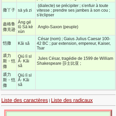
(dialecte) se précipiter ; s'enfuir à toute
撒丫子
sā yā zi
vitesse ; prendre ses jambes à son cou ;
s'éclipser
Àng gé
盎格鲁
lǔ Sā kè
Anglo-Saxon (peuple)
撒克逊
xùn
César (nom) ; Gaius Julius Caesar 100-
恺撒
Kǎi sǎ
42 BC ; par extension, empereur, Kaiser,
Tsar
裘力
Qiú lì sī
Jules César, tragédie de 1599 de William
斯・恺
Â· Kǎi
Shakespeare 莎士比亚 ;
sǎ
撒
裘力
Qiú lì sī
斯・恺
Â· Kǎi
sǎ
撒
Liste des caractères
Liste des radicaux
|