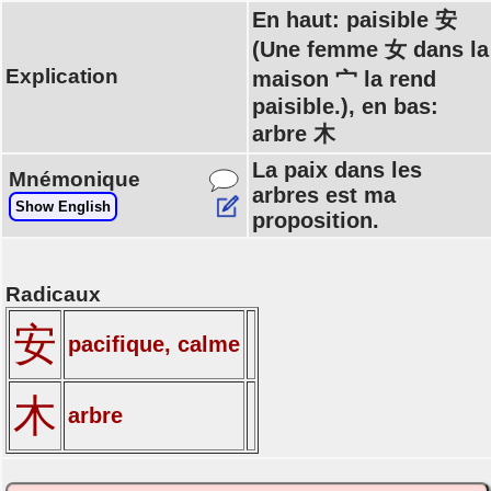
En haut: paisible 安
(Une femme 女 dans la
Explication
maison 宀 la rend
paisible.), en bas:
arbre 木
La paix dans les
Mnémonique
arbres est ma
Show English
proposition.
Radicaux
安
pacifique, calme
木
arbre