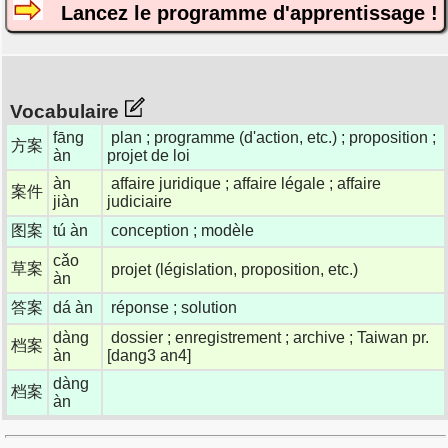
Lancez le programme d'apprentissage !
Vocabulaire
fāng
plan ; programme (d'action, etc.) ; proposition ;
方案
àn
projet de loi
àn
affaire juridique ; affaire légale ; affaire
案件
jiàn
judiciaire
图案
tú àn
conception ; modèle
cǎo
草案
projet (législation, proposition, etc.)
àn
答案
dá àn
réponse ; solution
dàng
dossier ; enregistrement ; archive ; Taiwan pr.
档案
àn
[dang3 an4]
dàng
档案
àn