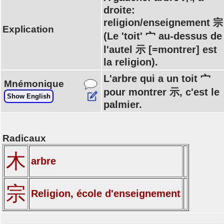
droite:
religion/enseignement 宗
Explication
(Le 'toit' 宀 au-dessus de
l'autel 示 [=montrer] est
la religion).
L'arbre qui a un toit 宀
Mnémonique
pour montrer 示, c'est le
Show English
palmier.
Radicaux
木
arbre
宗
Religion, école d'enseignement