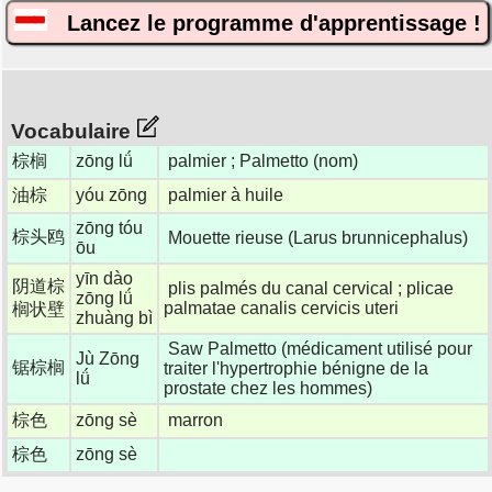
Lancez le programme d'apprentissage !
Vocabulaire
棕榈
zōng lǘ
palmier ; Palmetto (nom)
油棕
yóu zōng
palmier à huile
zōng tóu
棕头鸥
Mouette rieuse (Larus brunnicephalus)
ōu
yīn dào
阴道棕
plis palmés du canal cervical ; plicae
zōng lǘ
palmatae canalis cervicis uteri
榈状壁
zhuàng bì
Saw Palmetto (médicament utilisé pour
Jù Zōng
锯棕榈
traiter l'hypertrophie bénigne de la
lǘ
prostate chez les hommes)
棕色
zōng sè
marron
棕色
zōng sè