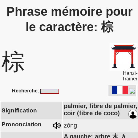
Phrase mémoire pour
le caractère: 棕
棕
Hanzi-
Trainer
Recherche:
palmier, fibre de palmier,
Signification
coir (fibre de coco)
Prononciation
zōng
A gauche: arbre 木, à