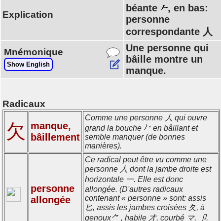
béante
, en bas:
Explication
personne
correspondante 人
Une personne qui
Mnémonique
bâille montre un
Show English
manque.
Radicaux
Comme une personne 人 qui ouvre
欠
manque,
grand la bouche
en bâillant et
bâillement
semble manquer (de bonnes
manières).
Ce radical peut être vu comme une
personne 人 dont la jambe droite est
horizontale 一. Elle est donc
personne
allongée. (D'autres radicaux
contenant « personne » sont: assis
allongée
匕, assis les jambes croisées 夂, à
genoux⺈ , habile 才, courbé マ, 卩,