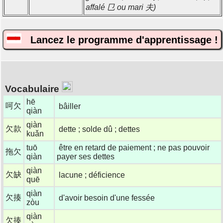
affalé 㔾 ou mari 夫)
Lancez le programme d'apprentissage !
Vocabulaire
hē
呵欠
bâiller
qiàn
qiàn
欠款
dette ; solde dû ; dettes
kuǎn
tuō
être en retard de paiement ; ne pas pouvoir
拖欠
qiàn
payer ses dettes
qiàn
欠缺
lacune ; déficience
quē
qiàn
欠揍
d'avoir besoin d'une fessée
zòu
qiàn
欠揍