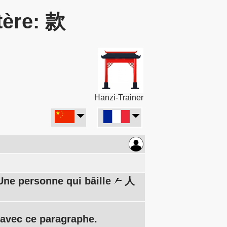
tère: 款
Hanzi-Trainer
Une personne qui bâille
人
) avec ce paragraphe.