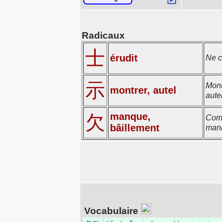
Radicaux
士
érudit
Ne c
示
Mont
montrer, autel
autel
manque,
欠
Comm
bâillement
mani
Vocabulaire