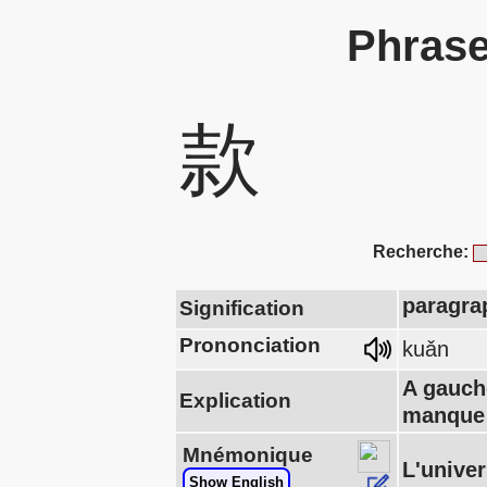
Phrase
款
Recherche:
paragrap
Signification
Prononciation
kuǎn
A gauch
Explication
manque 
Mnémonique
L'univer
Show English