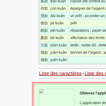
条款
tiáo kuǎn
clause (de contrat ou 
存款
cún kuǎn
épargner de l'argent
贷款
dài kuǎn
un prêt ; accorder un
借款
jiè kuǎn
prêt
赔款
péi kuǎn
réparations ; payer d
拨款
bō kuǎn
affectation des fonds 
欠款
qiàn kuǎn
dette ; solde dû ; dett
捐款
juān kuǎn
donner de l'argent ; a
捐款
juān kuǎn
Liste des caractères
Liste des 
|
Obtenez l'appl
L'application d