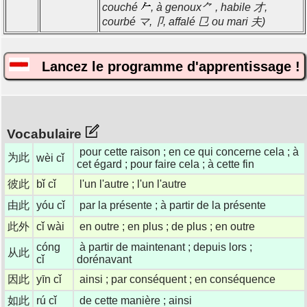
couché
, à genoux⺈ , habile 才,
courbé マ,卩, affalé 㔾 ou mari 夫)
Lancez le programme d'apprentissage !
Vocabulaire
pour cette raison ; en ce qui concerne cela ; à
为此
wèi cǐ
cet égard ; pour faire cela ; à cette fin
彼此
bǐ cǐ
l'un l'autre ; l'un l'autre
由此
yóu cǐ
par la présente ; à partir de la présente
此外
cǐ wài
en outre ; en plus ; de plus ; en outre
cóng
à partir de maintenant ; depuis lors ;
从此
cǐ
dorénavant
因此
yīn cǐ
ainsi ; par conséquent ; en conséquence
如此
rú cǐ
de cette manière ; ainsi