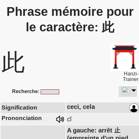
Phrase mémoire pour
le caractère: 此
此
Hanzi-
Trainer
Recherche:
ceci, cela
Signification
Prononciation
cǐ
A gauche: arrêt 止
(empreinte d'un pied