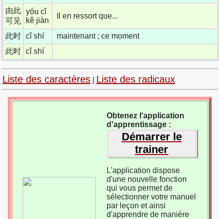
由此
yóu cǐ
Il en ressort que...
kě jiàn
可见
此时
cǐ shí
maintenant ; ce moment
此时
cǐ shí
Liste des caractères
Liste des radicaux
|
Obtenez l'application
d'apprentissage :
Démarrer le
trainer
L'application dispose
d'une nouvelle fonction
qui vous permet de
sélectionner votre manuel
par leçon et ainsi
d'apprendre de manière