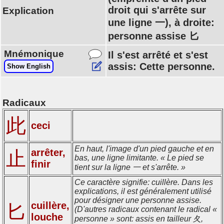
droit qui s'arrête sur
Explication
une ligne 一), à droite:
personne assise 匕
Mnémonique
Il s'est arrêté et s'est
assis: Cette personne.
Show English
Radicaux
此
ceci
En haut, l'image d'un pied gauche et en
arrêter,
止
bas, une ligne limitante. « Le pied se
finir
tient sur la ligne 一 et s'arrête. »
Ce caractère signifie: cuillère. Dans les
explications, il est généralement utilisé
pour désigner une personne assise.
cuillère,
匕
(D'autres radicaux contenant le radical «
louche
personne » sont: assis en tailleur 夂,