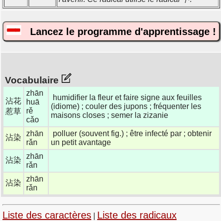
Lancez le programme d'apprentissage !
Vocabulaire
zhān
humidifier la fleur et faire signe aux feuilles
沾花
huā
(idiome) ; couler des jupons ; fréquenter les
rě
惹草
maisons closes ; semer la zizanie
cǎo
zhān
polluer (souvent fig.) ; être infecté par ; obtenir
沾染
rǎn
un petit avantage
zhān
沾染
rǎn
zhān
沾染
rǎn
Liste des caractères
Liste des radicaux
|