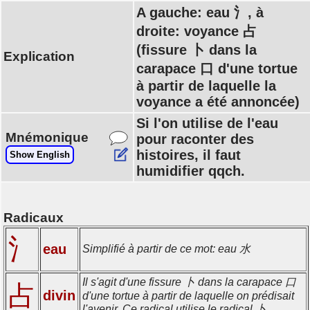
A gauche: eau 氵, à
droite: voyance 占
(fissure 卜 dans la
Explication
carapace 口 d'une tortue
à partir de laquelle la
voyance a été annoncée)
Si l'on utilise de l'eau
Mnémonique
pour raconter des
histoires, il faut
Show English
humidifier qqch.
Radicaux
氵
eau
Simplifié à partir de ce mot: eau 水
Il s'agit d'une fissure 卜 dans la carapace 口
占
divin
d'une tortue à partir de laquelle on prédisait
l'avenir. Ce radical utilise le radical 卜.