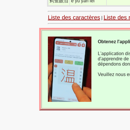
鳄鱼眼泪
è yú yǎn lèi
Liste des caractères
Liste des 
|
Obtenez l'appl
L'application d
d'apprendre de 
dépendons donc
Veuillez nous e