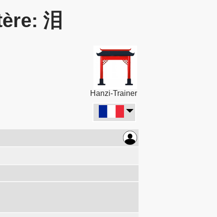
tère: 泪
Hanzi-Trainer