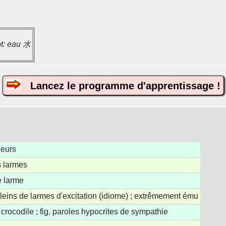
ot: eau 水
Lancez le programme d'apprentissage !
leurs
s larmes
e larme
leins de larmes d'excitation (idiome) ; extrêmement ému
crocodile ; fig. paroles hypocrites de sympathie