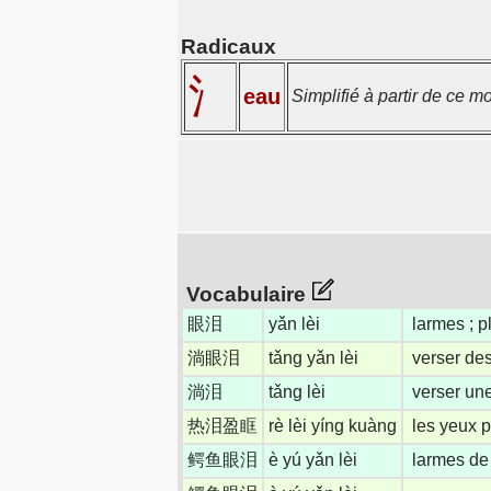
Radicaux
氵
eau
Simplifié à partir de ce m
Vocabulaire
眼泪
yǎn lèi
larmes ; p
淌眼泪
tǎng yǎn lèi
verser de
淌泪
tǎng lèi
verser un
热泪盈眶
rè lèi yíng kuàng
les yeux p
鳄鱼眼泪
è yú yǎn lèi
larmes de 