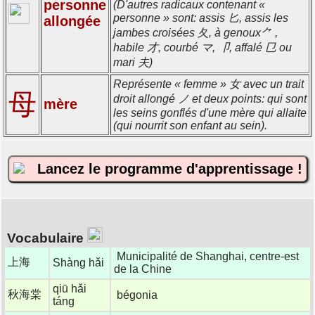
personne
(D'autres radicaux contenant «
personne » sont: assis 匕, assis les
allongée
jambes croisées 夂, à genoux⺈ ,
habile 才, courbé マ, 卩, affalé 㔾 ou
mari 夫)
Représente « femme » 女 avec un trait
母
droit allongé ノ et deux points: qui sont
mère
les seins gonflés d'une mère qui allaite
(qui nourrit son enfant au sein).
Lancez le programme d'apprentissage !
Vocabulaire
Municipalité de Shanghai, centre-est
上海
Shàng hǎi
de la Chine
qiū hǎi
秋海棠
bégonia
táng