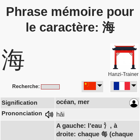
Phrase mémoire pour
le caractère: 海
海
Hanzi-Trainer
Recherche:
océan, mer
Signification
Prononciation
hǎi
A gauche: l'eau 氵, à
droite: chaque 每 (chaque