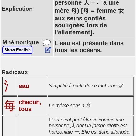
personne 人 =
a une
Explication
mère 母) [母 = femme 女
aux seins gonflés
soulignés: lors de
l'allaitement].
Mnémonique
L'eau est présente dans
tous les océans.
Show English
Radicaux
氵
eau
Simplifié à partir de ce mot: eau 水
chacun,
每
Le même sens a 各
tous
Ce radical peut être vu comme une
personne 人 dont la jambe droite est
horizontale 一. Elle est donc allongée.