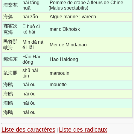
hǎi táng
Pomme de crabe à fleurs de Chine
海棠花
huā
(Malus spectabilis)
海藻
hǎi zǎo
Algue marine ; varech
鄂霍次
È huò cì
mer d'Okhotsk
kè hǎi
克海
民答那
Mín dā nà
Mer de Mindanao
é Hǎi
峨海
Hǎo Hǎi
郝海东
Hao Haidong
dōng
shǔ hǎi
鼠海豚
marsouin
tún
海鸥
hǎi ōu
mouette
海鸥
hǎi ōu
海鸥
hǎi ōu
海鸥
hǎi ōu
Liste des caractères
Liste des radicaux
|