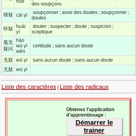
huò
des soupçons
soupçonner ; avoir des doutes ; soupçonner ;
猜疑
cāi yí
doutes
huái
douter ; suspecter ; doute ; suspicion ;
怀疑
yí
sceptique
háo
毫无
wú yí
certitude ; sans aucun doute
疑问
wèn
无疑
wú yí
sans aucun doute ; sans aucun doute
无疑
wú yí
Liste des caractères
Liste des radicaux
|
Obtenez l'application
d'apprentissage :
Démarrer le
trainer