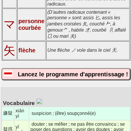
radicaux.
(D'autres radicaux contenant «
personne » sont: assis 匕, assis les
マ
personne
jambes croisées 夂, couché
, à
courbée
genoux⺈ , habile 才, courbé 卩, affalé
㔾 ou mari 夫)
矢
flèche
Une flèche ノ vole dans le ciel 天.
Lancez le programme d'apprentissage !
Vocabulaire
xián
嫌疑
suspicion ; (être) soupçonné(e)
yí
douter ; se méfier ; ne pas être convaincu ; se
yí
疑惑
poser des questions ; avoir des doutes ; avoir