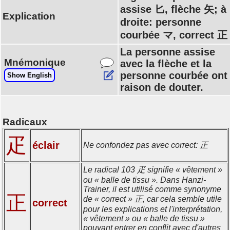
assise 匕, flèche 矢; à
Explication
droite: personne
courbée マ, correct 正
La personne assise
Mnémonique
avec la flèche et la
personne courbée ont
Show English
raison de douter.
Radicaux
疋
éclair
Ne confondez pas avec correct: 正
Le radical 103 疋 signifie « vêtement »
ou « balle de tissu ». Dans Hanzi-
Trainer, il est utilisé comme synonyme
正
de « correct » 正, car cela semble utile
correct
pour les explications et l'interprétation,
« vêtement » ou « balle de tissu »
pouvant entrer en conflit avec d'autres