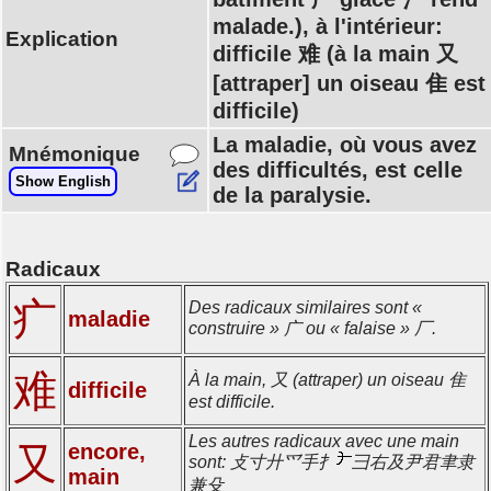
malade.), à l'intérieur:
Explication
difficile 难 (à la main 又
[attraper] un oiseau 隹 est
difficile)
La maladie, où vous avez
Mnémonique
des difficultés, est celle
Show English
de la paralysie.
Radicaux
疒
Des radicaux similaires sont «
maladie
construire » 广 ou « falaise » 厂.
难
À la main, 又 (attraper) un oiseau 隹
difficile
est difficile.
Les autres radicaux avec une main
又
encore,
sont: 攴寸廾爫手扌
彐右及尹君聿隶
main
兼殳