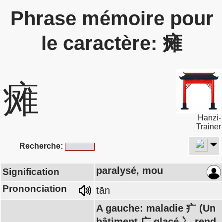
Phrase mémoire pour
le caractère: 瘫
瘫
Hanzi-
Trainer
Recherche:
paralysé, mou
Signification
Prononciation
tān
A gauche: maladie 疒 (Un
bâtiment 广 glacé 冫 rend