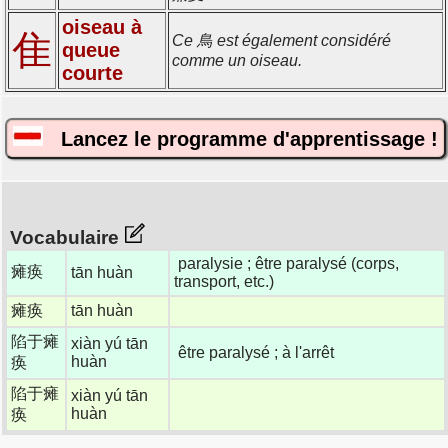
oiseau à
隹
Ce 鳥 est également considéré
queue
comme un oiseau.
courte
Lancez le programme d'apprentissage !
Vocabulaire
paralysie ; être paralysé (corps,
瘫痪
tān huàn
transport, etc.)
瘫痪
tān huàn
陷于瘫
xiàn yú tān
être paralysé ; à l'arrêt
huàn
痪
陷于瘫
xiàn yú tān
huàn
痪