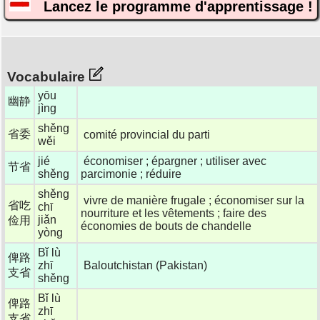
Lancez le programme d'apprentissage !
Vocabulaire
yōu
幽静
jìng
shěng
省委
comité provincial du parti
wěi
jié
économiser ; épargner ; utiliser avec
节省
shěng
parcimonie ; réduire
shěng
vivre de manière frugale ; économiser sur la
省吃
chī
nourriture et les vêtements ; faire des
jiǎn
俭用
économies de bouts de chandelle
yòng
Bǐ lù
俾路
zhī
Baloutchistan (Pakistan)
支省
shěng
Bǐ lù
俾路
zhī
支省