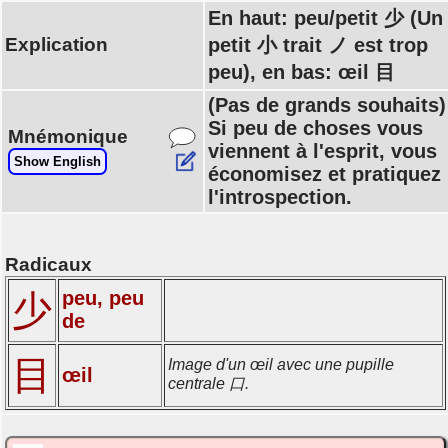
En haut: peu/petit 少 (Un
Explication
petit 小 trait ノ est trop
peu), en bas: œil 目
(Pas de grands souhaits)
Si peu de choses vous
Mnémonique
viennent à l'esprit, vous
Show English
économisez et pratiquez
l'introspection.
Radicaux
peu, peu
少
de
目
Image d'un œil avec une pupille
œil
centrale 口.