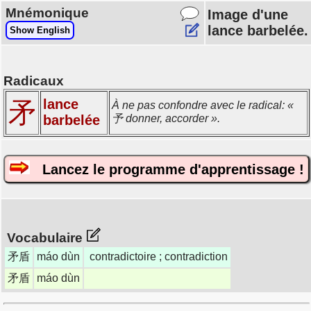
Mnémonique
Image d'une
lance barbelée.
Show English
Radicaux
lance
矛
À ne pas confondre avec le radical: «
barbelée
予 donner, accorder ».
Lancez le programme d'apprentissage !
Vocabulaire
矛盾
máo dùn
contradictoire ; contradiction
矛盾
máo dùn