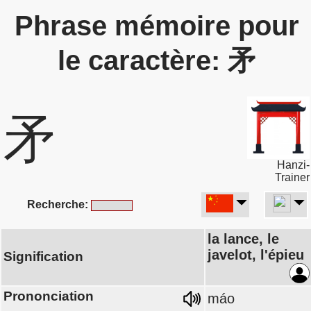
Phrase mémoire pour
le caractère: 矛
矛
Hanzi-
Trainer
Recherche:
la lance, le
javelot, l'épieu
Signification
Prononciation
máo