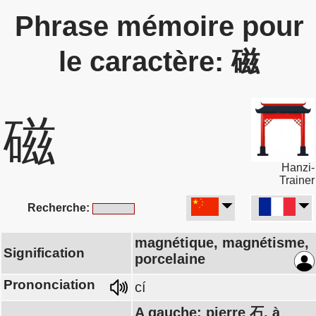
Phrase mémoire pour
le caractère: 磁
磁
Hanzi-
Trainer
Recherche:
magnétique, magnétisme,
Signification
porcelaine
Prononciation
cí
A gauche: pierre 石, à