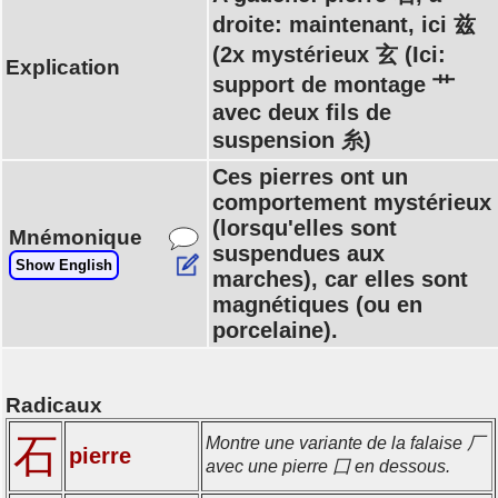
droite: maintenant, ici 兹
(2x mystérieux 玄 (Ici:
Explication
support de montage 艹
avec deux fils de
suspension 糸)
Ces pierres ont un
comportement mystérieux
(lorsqu'elles sont
Mnémonique
suspendues aux
Show English
marches), car elles sont
magnétiques (ou en
porcelaine).
Radicaux
石
Montre une variante de la falaise 厂
pierre
avec une pierre 囗 en dessous.