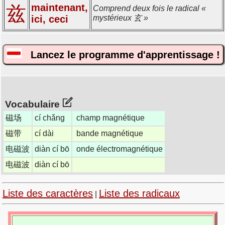
maintenant,
兹
Comprend deux fois le radical «
ici, ceci
mystérieux 玄 »
Lancez le programme d'apprentissage !
Vocabulaire
磁场
cí chǎng
champ magnétique
磁带
cí dài
bande magnétique
电磁波
diàn cí bō
onde électromagnétique
电磁波
diàn cí bō
Liste des caractères
Liste des radicaux
|