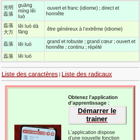
guāng
光明
ouvert et franc (idiome) ; direct et
míng lěi
honnête
磊落
luò
磊落
lěi luò dà
être généreux à l'extrême (idiome)
fāng
大方
grand et robuste ; grand cœur ; ouvert et
磊落
lěi luò
honnête ; continu ; répété
磊落
lěi luò
Liste des caractères
Liste des radicaux
|
Obtenez l'application
d'apprentissage :
Démarrer le
trainer
L'application dispose
d'une nouvelle fonction