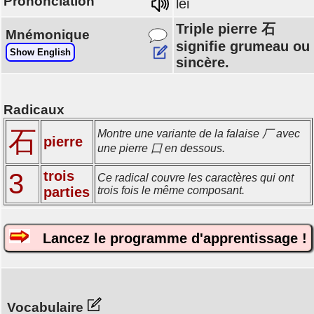
Prononciation
lěi
Triple pierre 石
Mnémonique
signifie grumeau ou
Show English
sincère.
Radicaux
石
Montre une variante de la falaise 厂 avec
pierre
une pierre 囗 en dessous.
3
trois
Ce radical couvre les caractères qui ont
parties
trois fois le même composant.
Lancez le programme d'apprentissage !
Vocabulaire