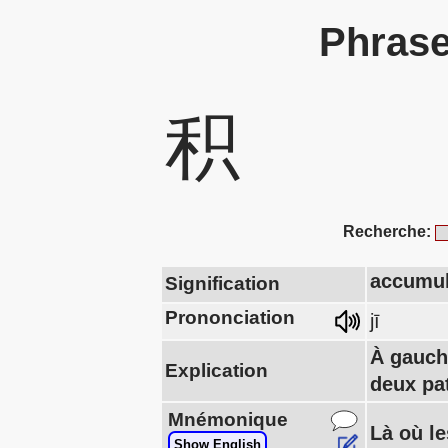
Phrase
积
Recherche:
accumul
Signification
Prononciation
jī
À gauch
Explication
deux pat
Mnémonique
Là où le
Show English