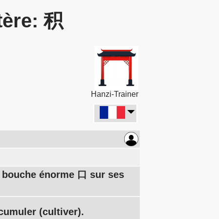
tère: 积
Hanzi-Trainer
Sa bouche énorme 口 sur ses
cumuler (cultiver).