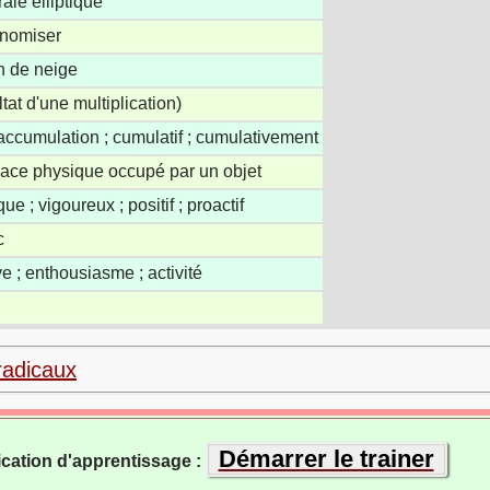
rale elliptique
onomiser
n de neige
ltat d'une multiplication)
accumulation ; cumulatif ; cumulativement
ace physique occupé par un objet
que ; vigoureux ; positif ; proactif
c
ive ; enthousiasme ; activité
radicaux
Démarrer le trainer
ication d'apprentissage :