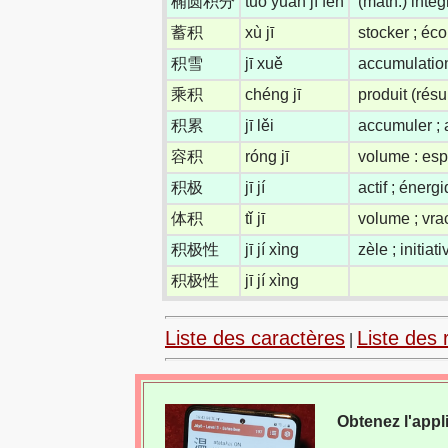
椭圆积分
tuǒ yuán jī fēn
(math.) intég
蓄积
xù jī
stocker ; éc
积雪
jī xuě
accumulatio
乘积
chéng jī
produit (résu
积累
jī lěi
accumuler ; 
容积
róng jī
volume : esp
积极
jī jí
actif ; énergi
体积
tǐ jī
volume ; vra
积极性
jī jí xìng
zèle ; initiat
积极性
jī jí xìng
Liste des caractères
Liste des 
|
Obtenez l'appl