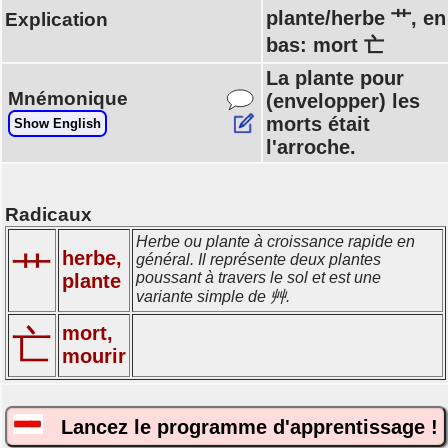
plante/herbe 艹, en
Explication
bas: mort 亡
La plante pour
Mnémonique
(envelopper) les
morts était
Show English
l'arroche.
Radicaux
Herbe ou plante à croissance rapide en
herbe,
艹
général. Il représente deux plantes
poussant à travers le sol et est une
plante
variante simple de 艸.
mort,
亡
mourir
Lancez le programme d'apprentissage !