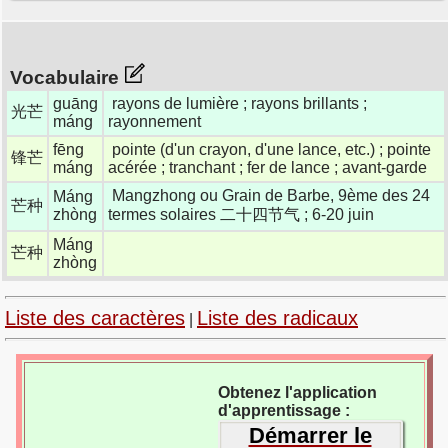
Vocabulaire
guāng
rayons de lumière ; rayons brillants ;
光芒
máng
rayonnement
fēng
pointe (d'un crayon, d'une lance, etc.) ; pointe
锋芒
máng
acérée ; tranchant ; fer de lance ; avant-garde
Mangzhong ou Grain de Barbe, 9ème des 24
Máng
芒种
zhòng
termes solaires 二十四节气 ; 6-20 juin
Máng
芒种
zhòng
Liste des caractères
Liste des radicaux
|
Obtenez l'application
d'apprentissage :
Démarrer le