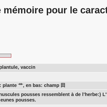
 mémoire pour le carac
plantule, vaccin
: plante 艹, en bas: champ 田
nuscules pousses ressemblent à de l'herbe:) L'
s jeunes pousses.