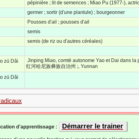
pépinière ; lit de semences ; Miao Pu (1977-), actr
germer ; sortir (d'une plantule) ; bourgeonner
Pousses d'ail ; pousses d'ail
semis
semis (de riz ou d'autres céréales)
Jinping Miao, comté autonome Yao et Dai dans la 
áo zú Dǎi
红河哈尼族彝族自治州 ;, Yunnan
áo zú Dǎi
radicaux
Démarrer le trainer
ication d'apprentissage :