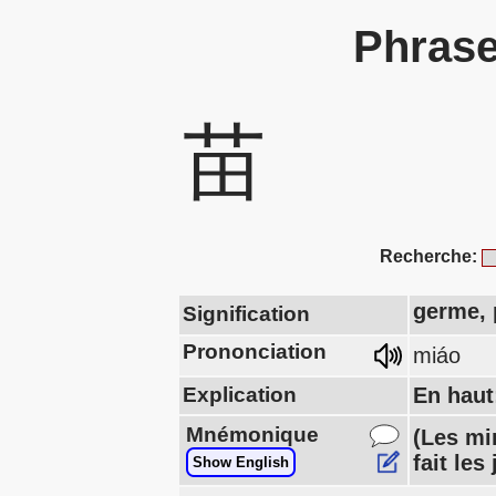
Phrase
苗
Recherche:
germe, 
Signification
Prononciation
miáo
Explication
En haut
Mnémonique
(Les mi
fait le
Show English