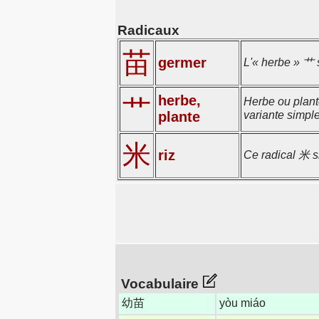
Radicaux
苗
germer
L'« herbe » 艹 
herbe,
艹
Herbe ou plante
plante
variante simpl
米
riz
Ce radical 米 si
Vocabulaire
幼苗
yòu miáo