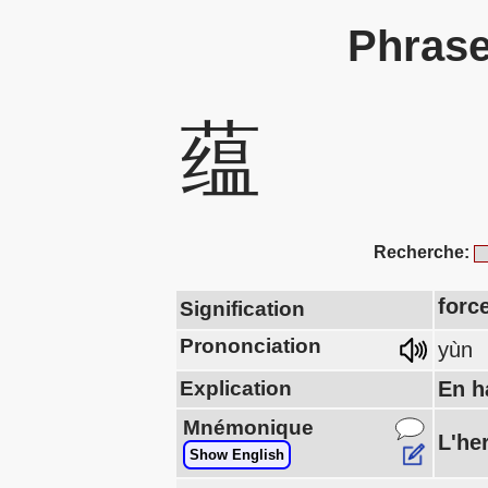
Phrase
蕴
Recherche:
forc
Signification
Prononciation
yùn
Explication
En h
Mnémonique
L'her
Show English