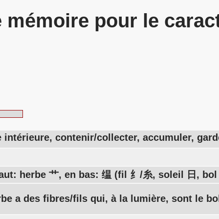
 mémoire pour le carac
e intérieure, contenir/collecter, accumuler, gar
aut: herbe 艹, en bas: 缊 (fil 纟/糸, soleil 日, bol
be a des fibres/fils qui, à la lumière, sont le bo