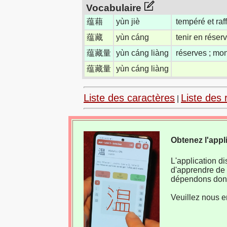
Vocabulaire
蕴藉
yùn jiè
tempéré et raff
蕴藏
yùn cáng
tenir en réserv
蕴藏量
yùn cáng liàng
réserves ; mo
蕴藏量
yùn cáng liàng
Liste des caractères
Liste des 
|
Obtenez l'appl
L'application d
d'apprendre de 
dépendons donc
Veuillez nous e