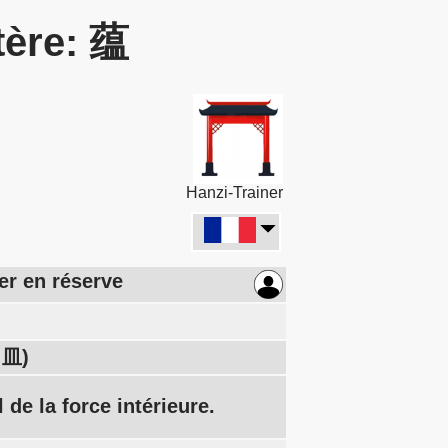
tère: 蕴
Hanzi-Trainer
der en réserve
 皿)
l de la force intérieure.