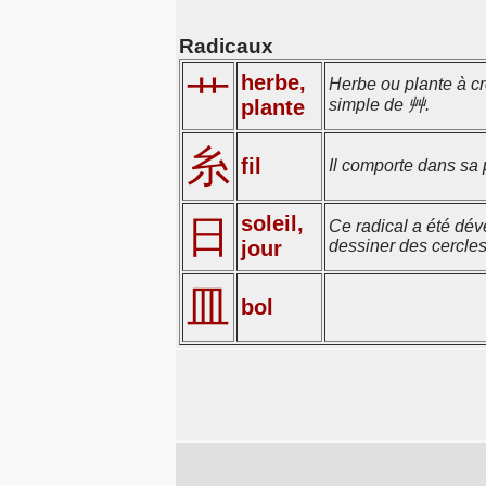
Radicaux
herbe,
艹
Herbe ou plante à cr
plante
simple de 艸.
糸
fil
Il comporte dans sa p
soleil,
日
Ce radical a été déve
jour
dessiner des cercles
皿
bol