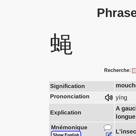
Phrase
蝇
Recherche:
mouch
Signification
Prononciation
yíng
A gauc
Explication
longue
Mnémonique
L'inse
Show English