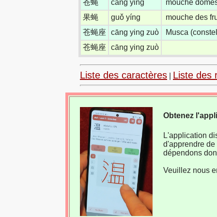
苍蝇
cāng ying
mouche domes
果蝇
guǒ yíng
mouche des fru
苍蝇座
cāng ying zuò
Musca (constel
苍蝇座
cāng ying zuò
Liste des caractères
Liste des 
|
Obtenez l'appl
L'application d
d'apprendre de 
dépendons donc
Veuillez nous e