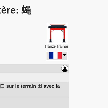
tère: 蝇
Hanzi-Trainer
口 sur le terrain 田 avec la