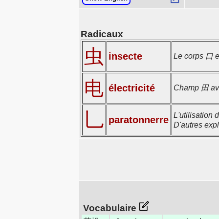
Radicaux
虫
insecte
Le corps 口 e
电
électricité
Champ 田 ave
乚
L'utilisation
paratonnerre
D'autres expl
Vocabulaire