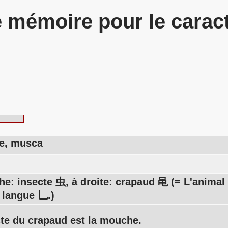
 mémoire pour le carac
e, musca
he: insecte 虫, à droite: crapaud 黾 (= L'animal 
 langue 乚.)
cte du crapaud est la mouche.