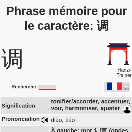
Phrase mémoire pour
le caractère: 调
调
Hanzi-
Trainer
Recherche:
tonifier/accorder, accentuer,
Signification
voir, harmoniser, ajuster
Prononciation
diào, tiáo
À gauche: mot 讠/言 (ondes