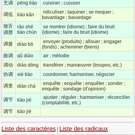
烹调
pēng tiáo
cuisiner ; cuisson
ridiculiser ; taquiner ; se moquer ;
调侃
tiáo kǎn
bavardage ; bavardage
饶舌
ráo shé
se montrer (idiome) ; faire du bruit
tiáo chún
(idiome) ; faire du bruit (idiome)
调唇
envoyer (produits) ; allouer ; engager
调拨
diào bō
(fonds) ; acheminer (biens)
曲调
qǔ diào
air ; mélodie
调动
diào dòng
transférer ; manœuvrer (troupes, etc.)
协调
xié tiáo
coordonner, harmoniser, négocier
enquête ; enquête ; enquêter ; sonder ;
调查
diào chá
enquête ; sondage (d'opinion)
ajuster ; réguler ; harmoniser ; réconcilier
调节
tiáo jié
(comptabilité, etc.)
调节
tiáo jié
Liste des caractères
Liste des radicaux
|