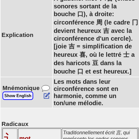
sonores sortant de la
bouche 口), à droite:
circonférence 周 (le cadre 冂
devient heureux 吉 avec la
Explication
circonférence d'un cercle).
[joie 吉 = simplification de
heureux 喜, où le lettré 士 a
des haricots 豆 dans la
bouche 口 et est heureux.]
Les mots dans leur
Mnémonique
circonférence sont en
harmonie, comme un
Show English
ton/une mélodie.
Radicaux
Traditionnellement écrit 言, qui
讠
mot
représente les ondes sonores