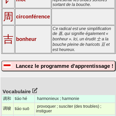
sortant de la bouche.
周
circonférence
Ce radical est une simplification
de 喜, qui signifie également «
吉
bonheur
bonheur ». Ici, un érudit 士 a la
bouche pleine de haricots 豆 et
est heureux.
Lancez le programme d'apprentissage !
Vocabulaire
调和
tiáo hé
harmonieux ; harmonie
provoquer ; susciter (des troubles) ;
调唆
tiáo suō
instiguer