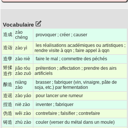
Vocabulaire
zào
造成
provoquer ; créer ; causer
chéng
les réalisations académiques ou artistiques ;
造诣
zào yì
rendre visite à qqn ; faire appel à qqn
造孽
zào niè
faire le mal ; commettre des péchés
矫揉
jiǎo róu
prétention ; affectation ; prendre des airs
zào zuò
artificiels
造作
niàng
brasser ; fabriquer (vin, vinaigre, pâte de
酿造
zào
soja, etc.) par fermentation
造谣
zào yáo
pour lancer une rumeur
捏造
niē zào
inventer ; fabriquer
伪造
wěi zào
contrefaire ; falsifier ; contrefaire
铸造
zhù zào
couler (verser du métal dans un moule)