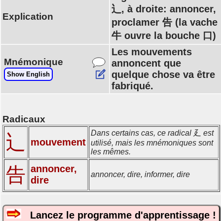
辶, à droite: annoncer,
Explication
proclamer 告 (la vache
牛 ouvre la bouche 口)
Les mouvements
Mnémonique
annoncent que
quelque chose va être
Show English
fabriqué.
Radicaux
Dans certains cas, ce radical 廴 est
辶
mouvement
utilisé, mais les mnémoniques sont
les mêmes.
annoncer,
告
annoncer, dire, informer, dire
dire
Lancez le programme d'apprentissage !