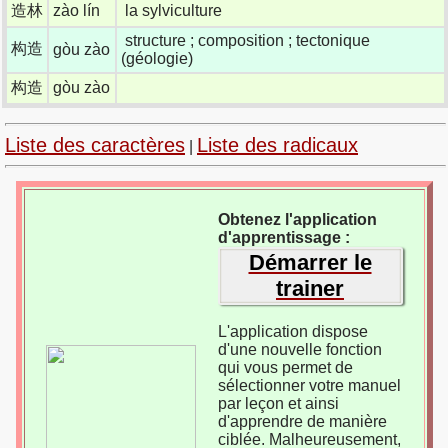
造林
zào lín
la sylviculture
structure ; composition ; tectonique
构造
gòu zào
(géologie)
构造
gòu zào
Liste des caractères
Liste des radicaux
|
Obtenez l'application
d'apprentissage :
Démarrer le
trainer
L'application dispose
d'une nouvelle fonction
qui vous permet de
sélectionner votre manuel
par leçon et ainsi
d'apprendre de manière
ciblée. Malheureusement,