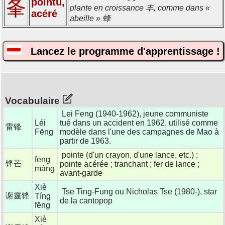
pointu,
夆
plante en croissance 丰, comme dans «
acéré
abeille » 蜂
Lancez le programme d'apprentissage !
Vocabulaire
Lei Feng (1940-1962), jeune communiste
Léi
tué dans un accident en 1962, utilisé comme
雷锋
Fēng
modèle dans l'une des campagnes de Mao à
partir de 1963.
pointe (d'un crayon, d'une lance, etc.) ;
fēng
锋芒
pointe acérée ; tranchant ; fer de lance ;
máng
avant-garde
Xiè
Tse Ting-Fung ou Nicholas Tse (1980-), star
谢霆锋
Tíng
de la cantopop
fēng
Xiè