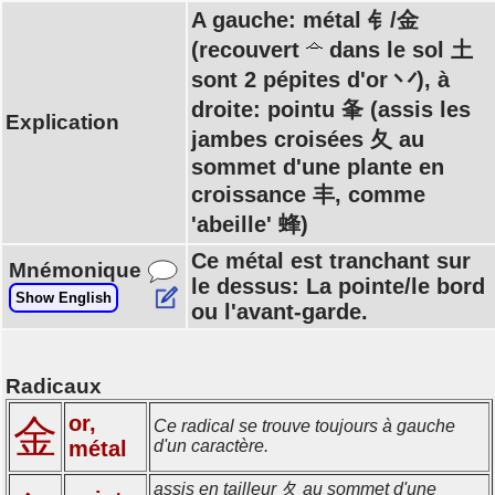
A gauche: métal 钅/金
(recouvert
dans le sol 土
sont 2 pépites d'or 丷), à
droite: pointu 夆 (assis les
Explication
jambes croisées 夂 au
sommet d'une plante en
croissance 丰, comme
'abeille' 蜂)
Ce métal est tranchant sur
Mnémonique
le dessus: La pointe/le bord
Show English
ou l'avant-garde.
Radicaux
or,
金
Ce radical se trouve toujours à gauche
métal
d'un caractère.
assis en tailleur 夂 au sommet d'une