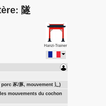
tère: 隧
Hanzi-Trainer
 丷, porc 豕/豚, mouvement 辶)
 où les mouvements du cochon