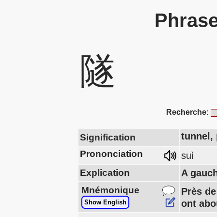
Phrase
隧
Recherche:
tunnel,
Signification
Prononciation
suì
Explication
A gauch
Mnémonique
Près de
ont abo
Show English