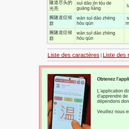
隧道尽头的
suì dào jìn tóu de
l
guāng liàng
光亮
腕隧道症候
wàn suì dào zhèng
s
hòu qún
m
群
腕隧道症候
wàn suì dào zhèng
hòu qún
群
Liste des caractères
Liste des 
|
Obtenez l'appl
L'application d
d'apprendre de 
dépendons donc
Veuillez nous e