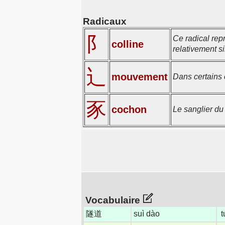
Radicaux
阝
Ce radical rep
colline
relativement si
辶
mouvement
Dans certains 
豕
cochon
Le sanglier d
Vocabulaire
隧道
suì dào
t