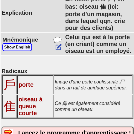
bas: oiseau 隹 (Ici:
Explication
porte d'un magasin,
dans lequel qqn. crie
pour des clients)
Celui qui est à la porte
Mnémonique
(en criant) comme un
Show English
oiseau est un employé.
Radicaux
戶
Image d'une porte coulissante 尸
porte
dans un rail de guidage supérieur.
oiseau à
隹
Ce 鳥 est également considéré
queue
comme un oiseau.
courte
Lancez le programme d'apprentissage !