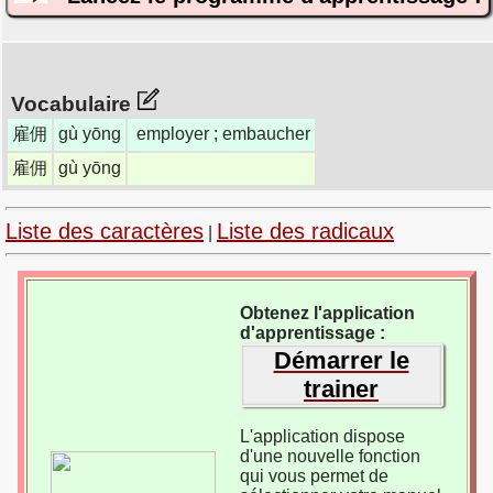
Vocabulaire
雇佣
gù yōng
employer ; embaucher
雇佣
gù yōng
Liste des caractères
Liste des radicaux
|
Obtenez l'application
d'apprentissage :
Démarrer le
trainer
L'application dispose
d'une nouvelle fonction
qui vous permet de