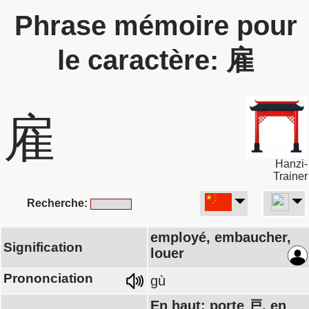
Phrase mémoire pour
le caractère: 雇
雇
Hanzi-
Trainer
Recherche:
employé, embaucher,
Signification
louer
Prononciation
gù
En haut: porte 戸, en