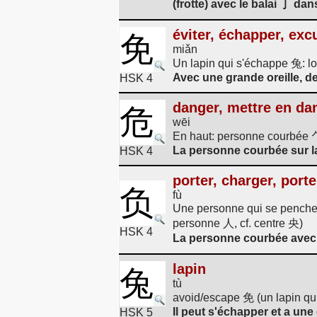
(frotte) avec le balai 亅 dan
éviter, échapper, exc
免
miǎn
Un lapin qui s'échappe 兔: l
Avec une grande oreille, d
HSK 4
danger, mettre en da
危
wēi
En haut: personne courbée 
La personne courbée sur la
HSK 4
porter, charger, porte
负
fù
Une personne qui se penche 
personne 人, cf. centre 央)
HSK 4
La personne courbée avec 
lapin
兔
tù
avoid/escape 免 (un lapin qu
Il peut s'échapper et a une
HSK 5