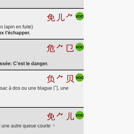
免
儿
⺈
 lapin en fuite)
ux t'échapper.
危
⺈
㔾
ssée: C'est le danger.
负
⺈
贝
 sac à dos ou une blague 冂, une
免
⺈
儿
t une autre queue courte 丶