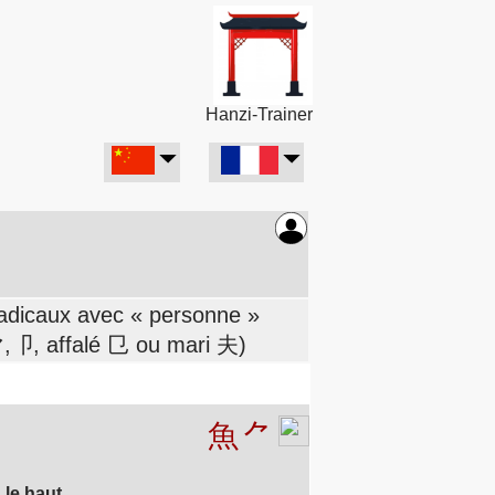
Hanzi-Trainer
 radicaux avec « personne »
 マ,卩, affalé 㔾 ou mari 夫)
魚
⺈
le haut.