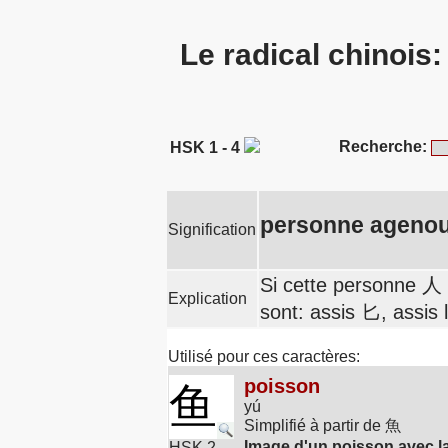
Le radical chinois
Recherche:
HSK 1 - 4
personne agenou
Signification
Si cette personne 人 
Explication
sont: assis 匕, assis
Utilisé pour ces caractères:
poisson
鱼
yú
Simplifié à partir de 魚
Image d'un poisson avec la
HSK 2