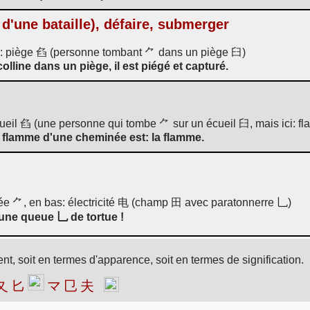
 d'une bataille), défaire, submerger
te: piège 臽 (personne tombant ⺈ dans un piège 臼)
lline dans un piège, il est piégé et capturé.
écueil 臽 (une personne qui tombe ⺈ sur un écueil 臼, mais ici:
e flamme d'une cheminée est: la flamme.
ée ⺈, en bas: électricité 电 (champ 田 avec paratonnerre 乚)
une queue 乚 de tortue !
nt, soit en termes d'apparence, soit en termes de signification.
夂
匕
マ
㔾
夫