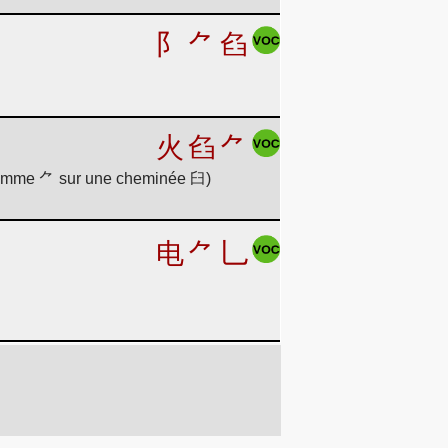
阝
⺈
臽
火
臽
⺈
 flamme ⺈ sur une cheminée 臼)
电
⺈
乚