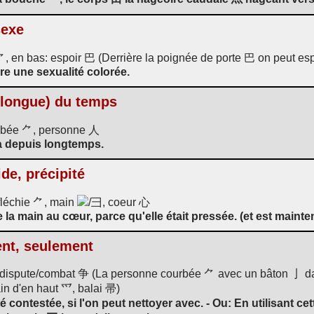
sexe
 en bas: espoir 巴 (Derrière la poignée de porte 巴 on peut esp
e une sexualité colorée.
(longue) du temps
rbée ⺈, personne 人
à depuis longtemps.
ide, précipité
fléchie ⺈, main
/彐, coeur 心
 la main au cœur, parce qu'elle était pressée. (et est maint
ent, seulement
e: dispute/combat 争 (La personne courbée ⺈ avec un bâton 亅 d
in d'en haut 爫, balai 帚)
 été contestée, si l'on peut nettoyer avec. - Ou: En utilisan