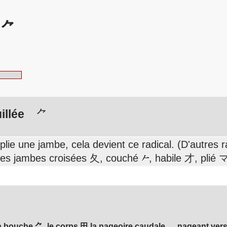
: ⺈
illée
⺈
plie une jambe, cela devient ce radical. (D'autres
 les jambes croisées 夂, couché
, habile 才, plié
 bouche ⺈, le corps 田 la nageoire caudale 灬 nageant vers 