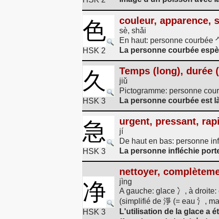
couleur, apparence, 
色
sè, shǎi
En haut: personne courbée ⺈,
La personne courbée espèr
HSK 2
Temps (long), durée 
久
jiǔ
Pictogramme: personne cou
La personne courbée est l
HSK 3
urgent, pressant, rap
急
jí
De haut en bas: personne in
La personne infléchie porte
HSK 3
nettoyer, complètem
jìng
净
A gauche: glace 冫, à droit
(simplifié de 淨 (= eau 氵, ma
L'utilisation de la glace a
HSK 3