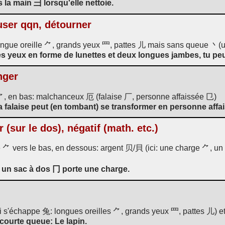
s la main 彐 lorsqu'elle nettoie.
user qqn, détourner
ongue oreille ⺈, grands yeux 罒, pattes 儿 mais sans queue 丶(un
es yeux en forme de lunettes et deux longues jambes, tu pe
nger
⺈, en bas: malchanceux 厄 (falaise 厂, personne affaissée 㔾)
 falaise peut (en tombant) se transformer en personne affai
r (sur le dos), négatif (math. etc.)
⺈ vers le bas, en dessous: argent 贝/貝 (ici: une charge ⺈, un
un sac à dos 冂 porte une charge.
i s'échappe 兔: longues oreilles ⺈, grands yeux 罒, pattes 儿) e
 courte queue: Le lapin.