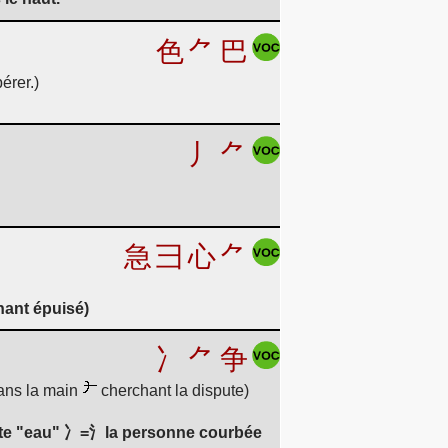
色
⺈
巴
érer.)
丿
⺈
急
彐
心
⺈
enant épuisé)
冫
⺈
争
ans la main
cherchant la dispute)
t cette "eau" 冫=氵la personne courbée