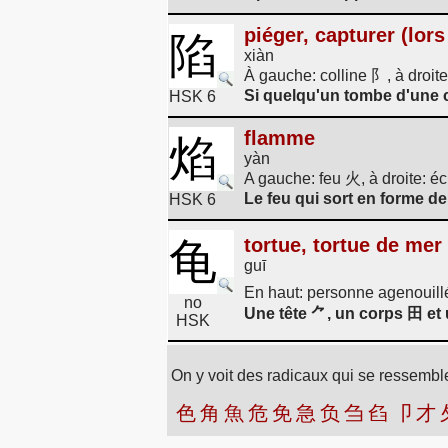
piéger, capturer (lors
陷
xiàn
À gauche: colline 阝, à droi
Si quelqu'un tombe d'une co
HSK 6
flamme
焰
yàn
A gauche: feu 火, à droite: 
Le feu qui sort en forme d
HSK 6
tortue, tortue de mer
龟
guī
En haut: personne agenouill
no
Une tête ⺈, un corps 田 et 
HSK
On y voit des radicaux qui se ressemble
色
角
魚
危
免
急
负
刍
臽
卩
才