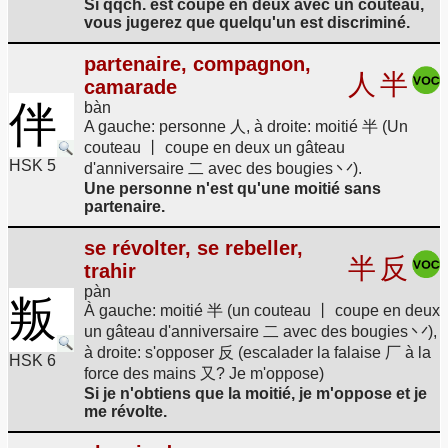
Si qqch. est coupé en deux avec un couteau,
vous jugerez que quelqu'un est discriminé.
partenaire, compagnon,
人
半
camarade
伴
bàn
A gauche: personne 人, à droite: moitié 半 (Un
couteau 丨 coupe en deux un gâteau
HSK 5
d'anniversaire 二 avec des bougies 丷).
Une personne n'est qu'une moitié sans
partenaire.
se révolter, se rebeller,
半
反
trahir
pàn
叛
À gauche: moitié 半 (un couteau 丨 coupe en deux
un gâteau d'anniversaire 二 avec des bougies 丷),
à droite: s'opposer 反 (escalader la falaise 厂 à la
HSK 6
force des mains 又? Je m'oppose)
Si je n'obtiens que la moitié, je m'oppose et je
me révolte.