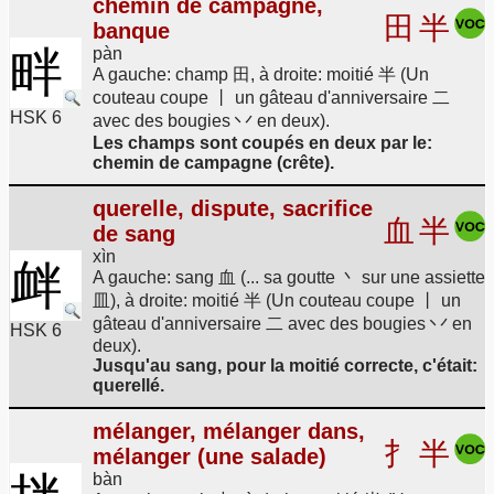
chemin de campagne,
田
半
banque
畔
pàn
A gauche: champ 田, à droite: moitié 半 (Un
couteau coupe 丨 un gâteau d'anniversaire 二
HSK 6
avec des bougies 丷 en deux).
Les champs sont coupés en deux par le:
chemin de campagne (crête).
querelle, dispute, sacrifice
血
半
de sang
xìn
衅
A gauche: sang 血 (... sa goutte 丶 sur une assiette
皿), à droite: moitié 半 (Un couteau coupe 丨 un
gâteau d'anniversaire 二 avec des bougies 丷 en
HSK 6
deux).
Jusqu'au sang, pour la moitié correcte, c'était:
querellé.
mélanger, mélanger dans,
扌
半
mélanger (une salade)
bàn