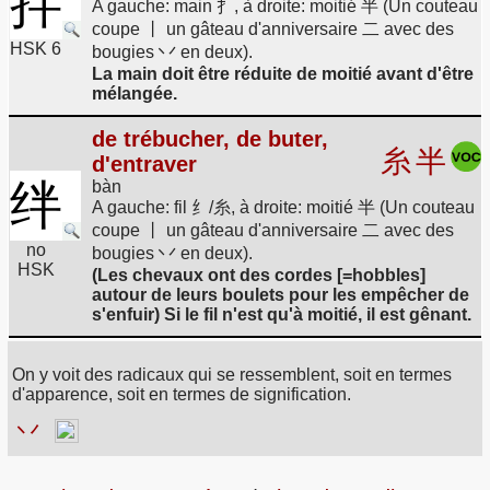
拌
A gauche: main 扌, à droite: moitié 半 (Un couteau
coupe 丨 un gâteau d'anniversaire 二 avec des
HSK 6
bougies 丷 en deux).
La main doit être réduite de moitié avant d'être
mélangée.
de trébucher, de buter,
糸
半
d'entraver
绊
bàn
A gauche: fil 纟/糸, à droite: moitié 半 (Un couteau
coupe 丨 un gâteau d'anniversaire 二 avec des
no
bougies 丷 en deux).
HSK
(Les chevaux ont des cordes [=hobbles]
autour de leurs boulets pour les empêcher de
s'enfuir) Si le fil n'est qu'à moitié, il est gênant.
On y voit des radicaux qui se ressemblent, soit en termes
d'apparence, soit en termes de signification.
丷