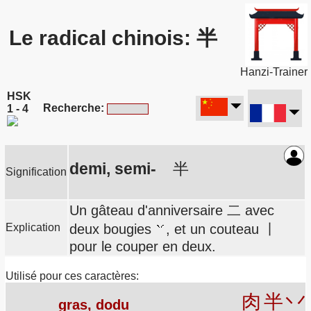
Le radical chinois: 半
Hanzi-Trainer
HSK
Recherche:
1 - 4
demi, semi-
半
Signification
Un gâteau d'anniversaire 二 avec
Explication
deux bougies
, et un couteau 丨
pour le couper en deux.
Utilisé pour ces caractères:
肉
半
丷
gras, dodu