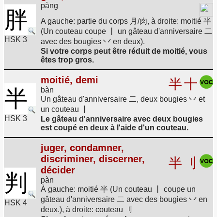
pàng
胖
A gauche: partie du corps 月/肉, à droite: moitié 半
(Un couteau coupe 丨 un gâteau d'anniversaire 二
HSK 3
avec des bougies 丷 en deux).
Si votre corps peut être réduit de moitié, vous
êtes trop gros.
moitié, demi
半
十
半
bàn
Un gâteau d'anniversaire 二, deux bougies 丷 et
un couteau 丨
HSK 3
Le gâteau d'anniversaire avec deux bougies
est coupé en deux à l'aide d'un couteau.
juger, condamner,
discriminer, discerner,
半
刂
décider
判
pàn
À gauche: moitié 半 (Un couteau 丨 coupe un
gâteau d'anniversaire 二 avec des bougies 丷 en
HSK 4
deux.), à droite: couteau 刂