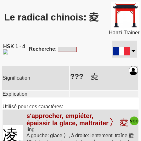
Le radical chinois: 夌
Hanzi-Trainer
HSK 1 - 4
Recherche:
???
夌
Signification
Explication
Utilisé pour ces caractères:
s'approcher, empiéter,
冫
夌
épaissir la glace, maltraiter
凌
líng
A gauche: glace 冫, à droite: lentement, traîne 夌