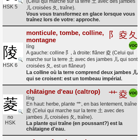
(Celui qui marche sur la terre 土 avec des jambes
HSK 5
儿 croisées 夂, traîne).
Vous vous transformez en glace lorsque vous
traînez lors de votre: approche.
monticule, tombe, colline,
阝
夌
夂
montagne
líng
陵
A gauche: colline 阝, à droite: flâner 夌 (Celui qui
marche sur la terre 土 avec des jambes 儿 qui sont
HSK 6
croisées 夂, est un flâneur)
La colline où la terre comprend deux jambes 儿
qui se croisent: est un tombeau impérial.
châtaigne d'eau (caltrop)
艹
夌
líng
菱
En haut: herbe, plante 艹, en bas lentement, traîne
夌 (Celui qui marche sur la terre 土 avec des
no
jambes 儿 croisées 夂, traîne).
HSK
La plante qui traîne (en poussant?) est la
châtaigne d'eau.