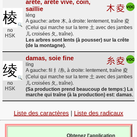
arête, arête vive, coin,
木
夌
saillie
棱
léng
A gauche: arbre 木, à droite: lentement, traîne 夌
(Celui qui marche sur la terre 土 avec des jambes
no
儿 croisées 夂, traîne).
HSK
Les arbres sont lents (à pousser) sur la crête
(de la montagne).
damas, soie fine
糸
夌
líng
绫
A gauche: fil 纟/糸, à droite: lentement, traîne 夌
(Celui qui marche sur la terre 土 avec des jambes
no
儿 croisées 夂, traîne).
HSK
(Sa production prend beaucoup de temps:) La
marche qui traîne (à la production) est: damas.
Liste des caractères
|
Liste des radicaux
Obtenez l'application