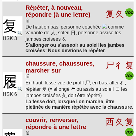
Répéter, à nouveau,
复
夂
répondre (à une lettre)
复
fù
De haut en bas: personne couchée
comme
variante de 人, soleil 日, personne assise les
HSK 3
jambes croisées 夂
S'allonger ou s'asseoir au soleil les jambes
croisées: Nous devrions le répéter.
chaussure, chaussures,
尸
彳
复
marcher sur
履
lǚ
En haut: fesse vue de profil 尸, en bas: aller 彳,
répéter 复 (= allongé
ou assis au soleil 日 les
HSK 6
jambes croisées 夂 doit être répété)
La fesse doit, lorsque l'on marche, être
piétinée de manière répétée avec la chaussure.
couvrir, renverser,
西
夂
复
répondre à une lettre
fù