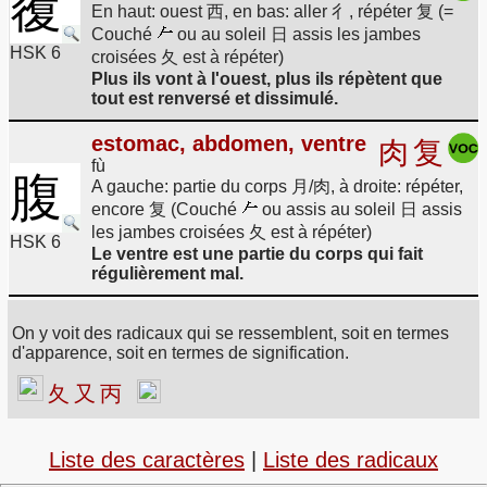
覆
En haut: ouest 西, en bas: aller 彳, répéter 复 (=
Couché
ou au soleil 日 assis les jambes
HSK 6
croisées 夂 est à répéter)
Plus ils vont à l'ouest, plus ils répètent que
tout est renversé et dissimulé.
estomac, abdomen, ventre
肉
复
fù
腹
A gauche: partie du corps 月/肉, à droite: répéter,
encore 复 (Couché
ou assis au soleil 日 assis
les jambes croisées 夂 est à répéter)
HSK 6
Le ventre est une partie du corps qui fait
régulièrement mal.
On y voit des radicaux qui se ressemblent, soit en termes
d'apparence, soit en termes de signification.
夂
又
丙
Liste des caractères
|
Liste des radicaux