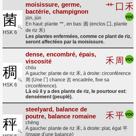
moisissure, germe,
艹
囗
禾
bactérie, champignon
菌
jūn, jùn
En haut: plante 艹, en bas: 囷 (enclos 囗, plante
de riz 禾)
HSK 6
Les plantes enfermées, comme ce plant de riz,
seront affectées par la moisissure.
dense, encombré, épais,
禾
周
viscosité
稠
chóu
A gauche: plante de riz 禾, à droite: circonférence
周 (Une 冂 chance 吉 encadrée, fixe sa
HSK 6
circonférence).
Là où il y a des plants de riz, le pourtour est:
densément (peuplé).
steelyard, balance de
禾
平
poutre, balance romaine
秤
chèng
A gauche: plante de riz 禾, à droite: plat, égal 平
(image d'une balance)