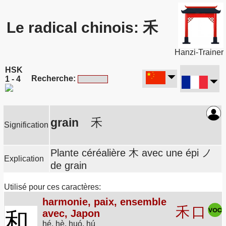
Le radical chinois: 禾
Hanzi-Trainer
HSK
Recherche:
1 - 4
grain
禾
Signification
Plante céréalière 木 avec une épi ノ
Explication
de grain
Utilisé pour ces caractères:
harmonie, paix, ensemble
禾
口
avec, Japon
和
hé, hè, huó, hú