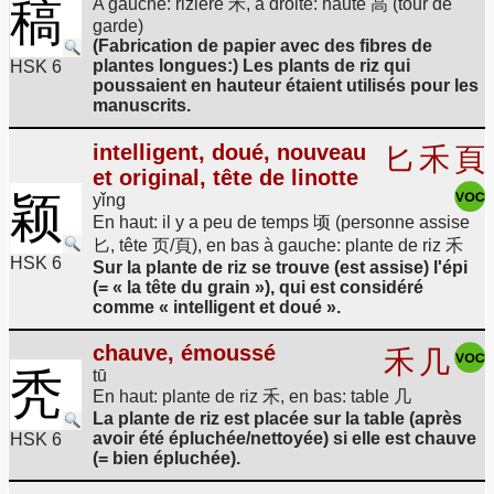
稿
A gauche: rizière 禾, à droite: haute 高 (tour de
garde)
(Fabrication de papier avec des fibres de
plantes longues:) Les plants de riz qui
HSK 6
poussaient en hauteur étaient utilisés pour les
manuscrits.
intelligent, doué, nouveau
匕
禾
頁
et original, tête de linotte
颖
yǐng
En haut: il y a peu de temps 顷 (personne assise
匕, tête 页/頁), en bas à gauche: plante de riz 禾
HSK 6
Sur la plante de riz se trouve (est assise) l'épi
(= « la tête du grain »), qui est considéré
comme « intelligent et doué ».
chauve, émoussé
禾
几
秃
tū
En haut: plante de riz 禾, en bas: table 几
La plante de riz est placée sur la table (après
avoir été épluchée/nettoyée) si elle est chauve
HSK 6
(= bien épluchée).