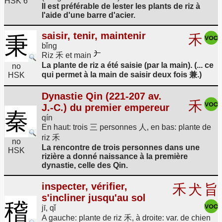
HSK 6
Il est préférable de lester les plants de riz à
l'aide d'une barre d'acier.
saisir, tenir, maintenir
禾
秉
bǐng
Riz 禾 et main
La plante de riz a été saisie (par la main). (... ce
no
qui permet à la main de saisir deux fois 兼.)
HSK
Dynastie Qin (221-207 av.
禾
J.-C.) du premier empereur
秦
qín
En haut: trois 三 personnes 人, en bas: plante de
riz 禾
no
La rencontre de trois personnes dans une
HSK
rizière a donné naissance à la première
dynastie, celle des Qin.
inspecter, vérifier,
禾
犬
旨
s'incliner jusqu'au sol
稽
jī, qǐ
A gauche: plante de riz 禾, à droite: var. de chien