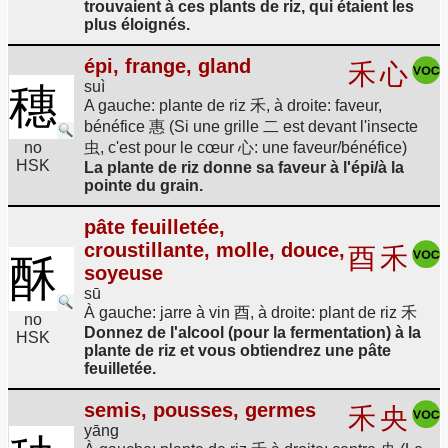
trouvaient à ces plants de riz, qui étaient les
plus éloignés.
épi, frange, gland
禾
心
suì
穗
A gauche: plante de riz 禾, à droite: faveur,
bénéfice 惠 (Si une grille 二 est devant l'insecte
no
虫, c'est pour le cœur 心: une faveur/bénéfice)
HSK
La plante de riz donne sa faveur à l'épi/à la
pointe du grain.
pâte feuilletée,
croustillante, molle, douce,
酉
禾
酥
soyeuse
sū
À gauche: jarre à vin 酉, à droite: plant de riz 禾
no
Donnez de l'alcool (pour la fermentation) à la
HSK
plante de riz et vous obtiendrez une pâte
feuilletée.
semis, pousses, germes
禾
央
yāng