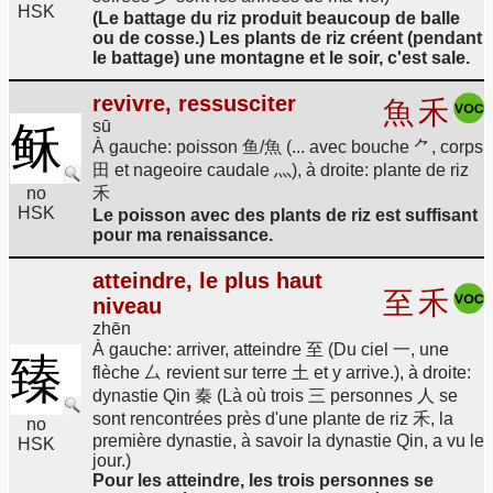
HSK
(Le battage du riz produit beaucoup de balle
ou de cosse.) Les plants de riz créent (pendant
le battage) une montagne et le soir, c'est sale.
revivre, ressusciter
魚
禾
sū
稣
À gauche: poisson 鱼/魚 (... avec bouche ⺈, corps
田 et nageoire caudale 灬), à droite: plante de riz
no
禾
HSK
Le poisson avec des plants de riz est suffisant
pour ma renaissance.
atteindre, le plus haut
至
禾
niveau
zhēn
À gauche: arriver, atteindre 至 (Du ciel 一, une
臻
flèche 厶 revient sur terre 土 et y arrive.), à droite:
dynastie Qin 秦 (Là où trois 三 personnes 人 se
sont rencontrées près d'une plante de riz 禾, la
no
première dynastie, à savoir la dynastie Qin, a vu le
HSK
jour.)
Pour les atteindre, les trois personnes se