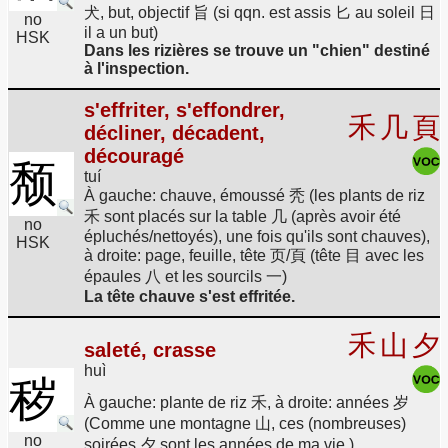
犬, but, objectif 旨 (si qqn. est assis 匕 au soleil 日
no
il a un but)
HSK
Dans les rizières se trouve un "chien" destiné
à l'inspection.
s'effriter, s'effondrer,
禾
几
頁
décliner, décadent,
découragé
颓
tuí
À gauche: chauve, émoussé 秃 (les plants de riz
禾 sont placés sur la table 几 (après avoir été
no
épluchés/nettoyés), une fois qu'ils sont chauves),
HSK
à droite: page, feuille, tête 页/頁 (tête 目 avec les
épaules 八 et les sourcils 一)
La tête chauve s'est effritée.
禾
山
夕
saleté, crasse
huì
秽
À gauche: plante de riz 禾, à droite: années 岁
(Comme une montagne 山, ces (nombreuses)
no
soirées 夕 sont les années de ma vie.)