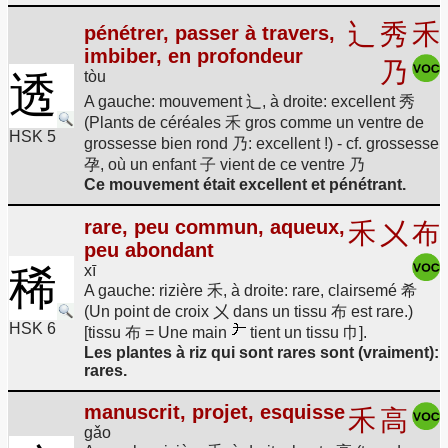
辶
秀
禾
pénétrer, passer à travers,
imbiber, en profondeur
乃
tòu
透
A gauche: mouvement 辶, à droite: excellent 秀
(Plants de céréales 禾 gros comme un ventre de
HSK 5
grossesse bien rond 乃: excellent !) - cf. grossesse
孕, où un enfant 子 vient de ce ventre 乃
Ce mouvement était excellent et pénétrant.
rare, peu commun, aqueux,
禾
㐅
布
peu abondant
稀
xī
A gauche: rizière 禾, à droite: rare, clairsemé 希
(Un point de croix 㐅 dans un tissu 布 est rare.)
HSK 6
[tissu 布 = Une main
tient un tissu 巾].
Les plantes à riz qui sont rares sont (vraiment):
rares.
manuscrit, projet, esquisse
禾
高
gǎo