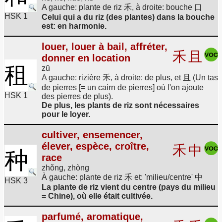
A gauche: plante de riz 禾, à droite: bouche 口
HSK 1
Celui qui a du riz (des plantes) dans la bouche
est: en harmonie.
louer, louer à bail, affréter,
禾
且
donner en location
租
zū
A gauche: rizière 禾, à droite: de plus, et 且 (Un tas
de pierres [= un cairn de pierres] où l'on ajoute
HSK 1
des pierres de plus).
De plus, les plants de riz sont nécessaires
pour le loyer.
cultiver, ensemencer,
élever, espèce, croître,
禾
中
种
race
zhǒng, zhòng
À gauche: plante de riz 禾 et: 'milieu/centre' 中
HSK 3
La plante de riz vient du centre (pays du milieu
= Chine), où elle était cultivée.
parfumé, aromatique,