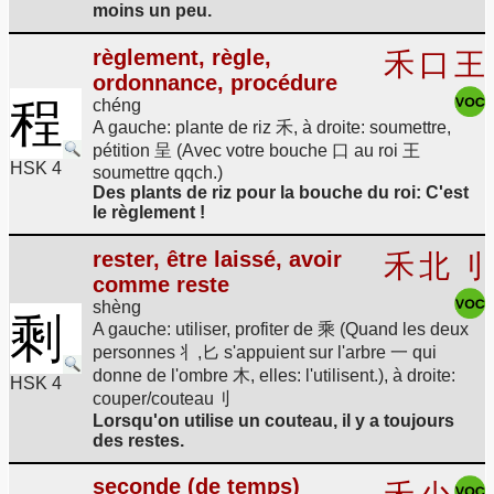
moins un peu.
règlement, règle,
禾
口
王
ordonnance, procédure
程
chéng
A gauche: plante de riz 禾, à droite: soumettre,
pétition 呈 (Avec votre bouche 口 au roi 王
HSK 4
soumettre qqch.)
Des plants de riz pour la bouche du roi: C'est
le règlement !
rester, être laissé, avoir
禾
北
刂
comme reste
shèng
剩
A gauche: utiliser, profiter de 乘 (Quand les deux
personnes 丬,匕 s'appuient sur l'arbre 一 qui
donne de l'ombre 木, elles: l'utilisent.), à droite:
HSK 4
couper/couteau刂
Lorsqu'on utilise un couteau, il y a toujours
des restes.
seconde (de temps)