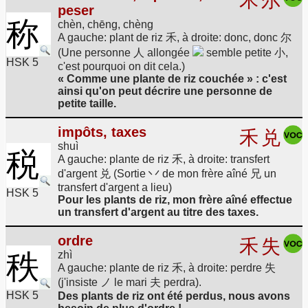
禾
尔
peser
称
chèn, chēng, chèng
A gauche: plant de riz 禾, à droite: donc, donc 尔
(Une personne 人 allongée
semble petite 小,
HSK 5
c'est pourquoi on dit cela.)
« Comme une plante de riz couchée » : c'est
ainsi qu'on peut décrire une personne de
petite taille.
impôts, taxes
禾
兑
shuì
税
A gauche: plante de riz 禾, à droite: transfert
d'argent 兑 (Sortie 丷 de mon frère aîné 兄 un
transfert d'argent a lieu)
HSK 5
Pour les plants de riz, mon frère aîné effectue
un transfert d'argent au titre des taxes.
ordre
禾
失
秩
zhì
A gauche: plante de riz 禾, à droite: perdre 失
(j'insiste ノ le mari 夫 perdra).
HSK 5
Des plants de riz ont été perdus, nous avons