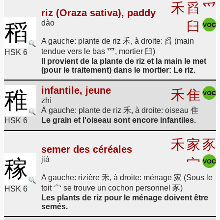
禾
舀
爫
riz (Oraza sativa), paddy
dào
稻
臼
A gauche: plante de riz 禾, à droite: 舀 (main
tendue vers le bas 爫, mortier 臼)
HSK 6
Il provient de la plante de riz et la main le met
(pour le traitement) dans le mortier: Le riz.
infantile, jeune
稚
禾
隹
zhì
À gauche: plante de riz 禾, à droite: oiseau 隹
Le grain et l'oiseau sont encore infantiles.
HSK 6
禾
家
豕
semer des céréales
jià
稼
宀
A gauche: rizière 禾, à droite: ménage 家 (Sous le
toit 宀 se trouve un cochon personnel 豕)
HSK 6
Les plants de riz pour le ménage doivent être
semés.