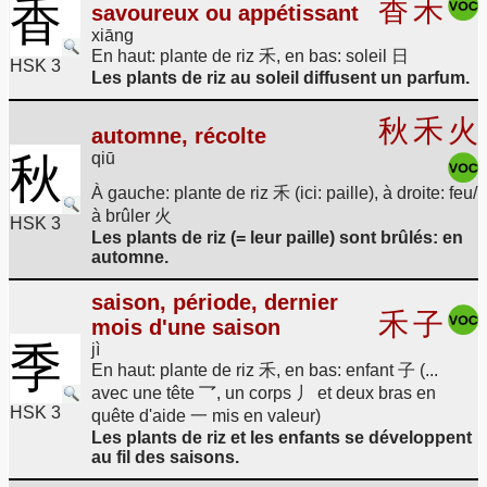
香
香
禾
savoureux ou appétissant
xiāng
En haut: plante de riz 禾, en bas: soleil 日
HSK 3
Les plants de riz au soleil diffusent un parfum.
秋
禾
火
automne, récolte
qiū
秋
À gauche: plante de riz 禾 (ici: paille), à droite: feu/
à brûler 火
HSK 3
Les plants de riz (= leur paille) sont brûlés: en
automne.
saison, période, dernier
禾
子
mois d'une saison
季
jì
En haut: plante de riz 禾, en bas: enfant 子 (...
avec une tête 乛, un corps 丿 et deux bras en
HSK 3
quête d'aide 一 mis en valeur)
Les plants de riz et les enfants se développent
au fil des saisons.