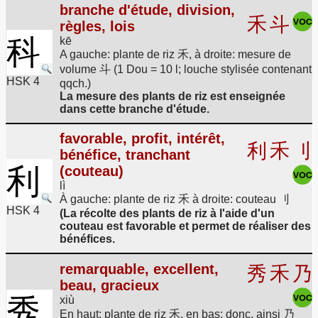
branche d'étude, division,
禾
斗
règles, lois
科
kē
A gauche: plante de riz 禾, à droite: mesure de
volume 斗 (1 Dou = 10 l; louche stylisée contenant
HSK 4
qqch.)
La mesure des plants de riz est enseignée
dans cette branche d'étude.
favorable, profit, intérêt,
利
禾
刂
bénéfice, tranchant
利
(couteau)
lì
À gauche: plante de riz 禾 à droite: couteau 刂
HSK 4
(La récolte des plants de riz à l'aide d'un
couteau est favorable et permet de réaliser des
bénéfices.
remarquable, excellent,
秀
禾
乃
beau, gracieux
秀
xiù
En haut: plante de riz 禾, en bas: donc, ainsi 乃