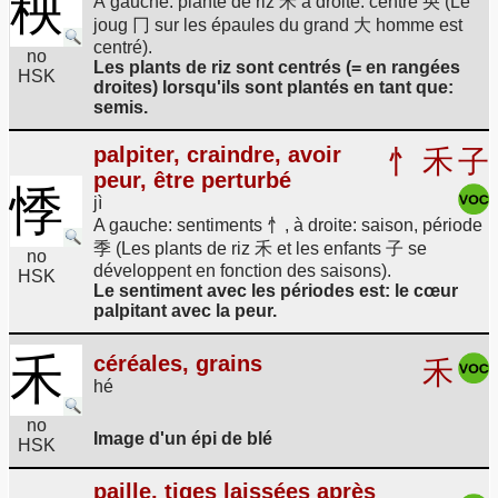
秧
À gauche: plante de riz 禾 à droite: centre 央 (Le
joug 冂 sur les épaules du grand 大 homme est
centré).
no
Les plants de riz sont centrés (= en rangées
HSK
droites) lorsqu'ils sont plantés en tant que:
semis.
palpiter, craindre, avoir
忄
禾
子
peur, être perturbé
悸
jì
A gauche: sentiments 忄, à droite: saison, période
季 (Les plants de riz 禾 et les enfants 子 se
no
développent en fonction des saisons).
HSK
Le sentiment avec les périodes est: le cœur
palpitant avec la peur.
禾
céréales, grains
禾
hé
no
Image d'un épi de blé
HSK
paille, tiges laissées après