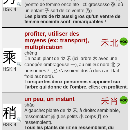
(ventre de femme enceinte - cf. grossesse 孕, où
HSK 4
un enfant 子 sort de ce ventre 乃)
Les plants de riz aussi gros qu'un ventre de
femme enceinte sont: remarquables !
profiter, utiliser des
moyens (ex: transport),
禾
北
multiplication
乘
chéng
En haut: plant de riz 禾 (ici: arbre 木 avec une
canopée ombrageuse 一), au milieu: nord 北 (2
HSK 4
personnes 丬,匕 s'assoient dos à dos car il fait
froid au: nord).
Lorsque les deux personnes s'appuient sur
l'arbre qui donne de l'ombre, elles: en profitent.
un peu, un instant
禾
肖
shāo
稍
A gauche: plante de riz 禾, à droite: semblable,
ressemblant 肖 (Les petits 小 corps 月 se
ressemblent).
HSK 4
Tous les plants de riz se ressemblent, du