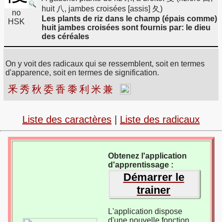
huit 八, jambes croisées [assis] 夂)
no
Les plants de riz dans le champ (épais comme)
HSK
huit jambes croisées sont fournis par: le dieu
des céréales
On y voit des radicaux qui se ressemblent, soit en termes
d'apparence, soit en termes de signification.
釆
秀
秋
委
香
黍
利
米
兼
Liste des caractères
|
Liste des radicaux
Obtenez l'application
d'apprentissage :
Démarrer le
trainer
L'application dispose
d'une nouvelle fonction