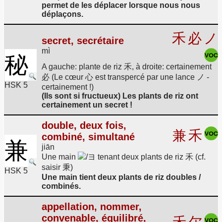
permet de les déplacer lorsque nous nous
déplaçons.
禾
必
ノ
secret, secrétaire
mì
秘
A gauche: plante de riz 禾, à droite: certainement
必 (Le cœur 心 est transpercé par une lance ノ -
HSK 5
certainement !)
(Ils sont si fructueux) Les plants de riz ont
certainement un secret !
double, deux fois,
兼
禾
combiné, simultané
兼
jiān
Une main
/ヨ tenant deux plants de riz 禾 (cf.
saisir 秉)
HSK 5
Une main tient deux plants de riz doubles /
combinés.
appellation, nommer,
convenable, équilibré,