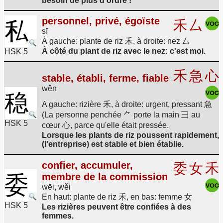
besoin de plus d'ordre !
personnel, privé, égoïste
私
禾
厶
sī
À gauche: plante de riz 禾, à droite: nez 厶
À côté du plant de riz avec le nez: c'est moi.
HSK 5
禾
急
心
stable, établi, ferme, fiable
wěn
稳
A gauche: rizière 禾, à droite: urgent, pressant 急
(La personne penchée ⺈ porte la main 彐 au
HSK 5
cœur 心, parce qu'elle était pressée.
Lorsque les plants de riz poussent rapidement,
(l'entreprise) est stable et bien établie.
confier, accumuler,
委
女
禾
membre de la commission
委
wēi, wěi
En haut: plante de riz 禾, en bas: femme 女
HSK 5
Les rizières peuvent être confiées à des
femmes.