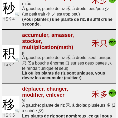
禾
少
秒
miǎo
À gauche, plante de riz 禾, à droite: peu/peu 少
(un petit trait 小 ノ est trop peu)
HSK 4
(Pour planter:) une plante de riz, il suffit d'une
seconde.
accumuler, amasser,
stocker,
禾
只
multiplication(math)
积
jī
À gauche: plante de riz 禾, à droite: seul, unique
只 (Sa bouche énorme 口 sur ses deux pattes 八
HSK 4
le rendait unique et seul)
Là où les plants de riz sont uniques, vous
devez les accumuler (cultiver).
déplacer, changer,
禾
多
modifier, enlever
移
yí
A gauche: plante de riz 禾, à droite: plusieurs 多 (2
x soirée 夕)
HSK 5
Les plants de riz sont nombreux, ce qui nous