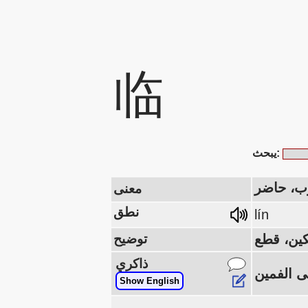
临
يبحث:
رب، حاضر
معنى
نطق
lín
توضيح
ذاكري
Show English