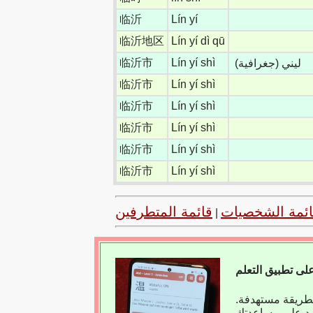
临沂
Lín yí
临沂地区
Lín yí dì qū
临沂市
Lín yí shì
ليني (جغرافية)
临沂市
Lín yí shì
临沂市
Lín yí shì
临沂市
Lín yí shì
临沂市
Lín yí shì
临沂市
Lín yí shì
ائمة الشخصيات
قائمة المتطرفين
|
بطريقة مستهدفة.