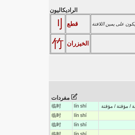
الراديكاليون
刂
قطع
竹
الخيزران
مفردات
临时
lín shí
ة / مؤقتة / مؤقتة
临时
lín shí
临时
lín shí
临时
lín shí