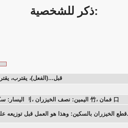
ذكر للشخصية:
قبل...(الفعل)، يقترب، يقت
اليسار: سكين، قطع 刂، اليمين: نصف الخيزران 竹، فمان 口
: وهذا هو العمل قبل توزيعه على الفمين.