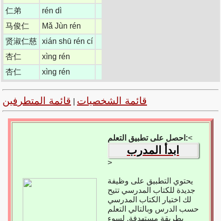
仁弟
rén dì
马俊仁
Mǎ Jùn rén
贤淑仁慈
xián shū rén cí
杏仁
xìng rén
杏仁
xìng rén
قائمة الشخصيات
قائمة المتطرفين
|
<
احصل على تطبيق التعلم:
ابدأ المدرب
>
يحتوي التطبيق على وظيفة
جديدة للكتاب المدرسي تتيح
لك اختيار الكتاب المدرسي
حسب الدرس وبالتالي التعلم
بطريقة مستهدفة. لسوء