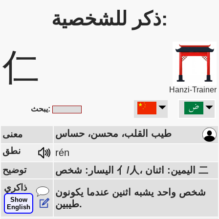
ذكر للشخصية:
仁
Hanzi-Trainer
يبحث:
طيب القلب، محسن، حساس
معنى
نطق
rén
اليسار: شخص 亻/人، اليمين: اثنان 二
توضيح
ذاكري
شخص واحد يشبه اثنين عندما يكونون
Show
طيبين.
English