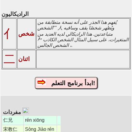
الراديكاليون
يُفهم هذا الجذر على أنه نسخة متطابقة من
"الشخص" 人 ويُظهر شخصًا يقف وساقيه
亻
شخص
متباعدتين. هذا الراديكالي لديه العديد من
المتغيرات، على سبيل المثال الشخص الكاذب
، الشخص الجالس.
二
اثنان
ابدأ برنامج التعلم!
مفردات
仁兄
rén xiōng
宋教仁
Sòng Jiào rén