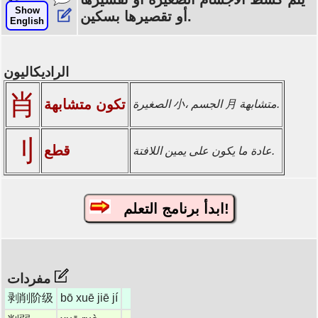
Show
أو تقصيرها بسكين.
English
الراديكاليون
肖
تكون متشابهة
الصغيرة 小، الجسم 月 متشابهة.
刂
قطع
عادة ما يكون على يمين اللافتة.
ابدأ برنامج التعلم!
مفردات
剥削阶级
bō xuē jiē jí