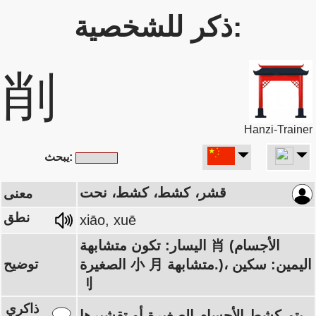
ذكر للشخصية:
削
Hanzi-Trainer
يبحث:
قشر، كشط، كشط، نحت
معنى
نطق
xiāo, xuē
اليسار: تكون متشابهة 肖 (الأجسام
الصغيرة 小 月 متشابهة.)، اليمين: سكين
توضيح
刂
ذاكري
يتم كشط الأجسام الصغيرة أو تقشيرها