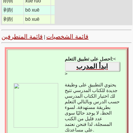
削弱
xuē ruò
剥削
bō xuē
剥削
bō xuē
قائمة الشخصيات
قائمة المتطرفين
|
<
احصل على تطبيق التعلم:
ابدأ المدرب
>
يحتوي التطبيق على وظيفة
جديدة للكتاب المدرسي تتيح
لك اختيار الكتاب المدرسي
حسب الدرس وبالتالي التعلم
بطريقة مستهدفة. لسوء
الحظ، لا يوجد حاليًا سوى
عدد قليل من الكتب
المسجلة، لذا فنحن نعتمد
على مساعدتك.