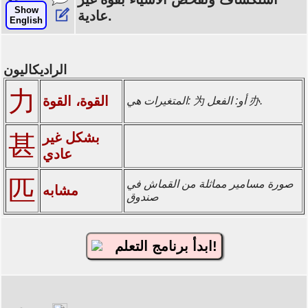
Show
عادية.
English
الراديكاليون
力
القوة، القوة
المتغيرات هي: 为 أو: الفعل 办.
بشكل غير
甚
عادي
匹
صورة مسامير مماثلة من القماش في
مشابه
صندوق
ابدأ برنامج التعلم!