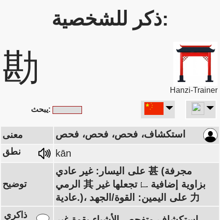
ذكر للشخصية:
勘
Hanzi-Trainer
يبحث:
استكشاف، فحص، فحص، فحص
معنى
نطق
kān
على اليسار: غير عادي 甚 (مجرفة
الرمي 其 بزاوية إضافية
تجعلها غير
توضيح
عادية.)، على اليمين: القوة/الجهد 力
ذاكري
استكشاف وتفحص الأشياء بقوة غير