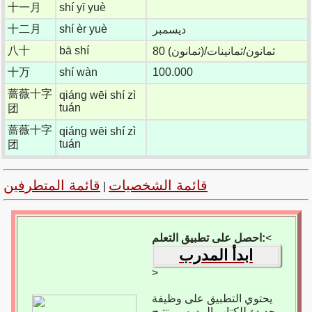
十一月
shí yī yuè
十二月
shí èr yuè
ديسمبر
八十
bā shí
80 (ثمانون)/ثمانون/ثمانينات
十万
shí wàn
100.000
蔷薇十字
qiáng wēi shí zì
tuán
团
蔷薇十字
qiáng wēi shí zì
tuán
团
قائمة الشخصيات
قائمة المتطرفين
|
<
احصل على تطبيق التعلم:
ابدأ المدرب
>
يحتوي التطبيق على وظيفة
جديدة للكتاب المدرسي تتيح