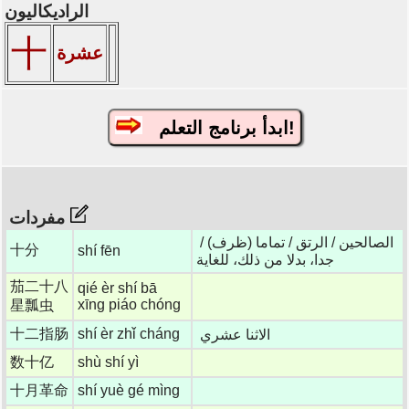
الراديكاليون
十
عشرة
ابدأ برنامج التعلم!
مفردات
الصالحين / الرتق / تماما (ظرف) /
十分
shí fēn
جدا، بدلا من ذلك، للغاية
茄二十八
qié èr shí bā
xīng piáo chóng
星瓢虫
十二指肠
shí èr zhǐ cháng
الاثنا عشري
数十亿
shù shí yì
十月革命
shí yuè gé mìng