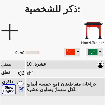
ذكر للشخصية:
十
Hanzi-Trainer
يبحث:
عشرة، 10
معنى
نطق
shí
ذاكري
ذراعان متقاطعتان (مع خمسة أصابع
Show
لكل منهما) يساوي عشرة.
English