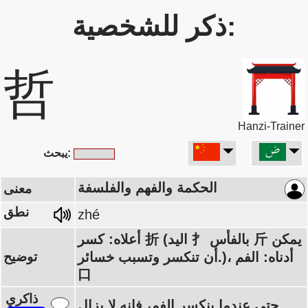
ذكر للشخصية:
哲
Hanzi-Trainer
يبحث:
الحكمة والفهم والفلسفة
معنى
نطق
zhé
أعلاه: كسر 折 (اليد 扌 بالفأس 斤 يمكن
أن تنكسر وتسبب خسائر.)، أدناه: الفم
توضيح
口
ذاكري
حتى عندما ينكسر الفم، فإنه لا يزال