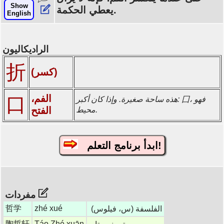
Show
يعطي الحكمة.
English
الراديكاليون
折
(كسر)
الفم،
口
هذه ساحة صغيرة. وإذا كان أكبر: 囗، فهو
الفتح
محيط.
ابدأ برنامج التعلم!
مفردات
哲学
zhé xué
الفلسفة (س، فيلوس)
陶哲轩
Táo Zhé xuān