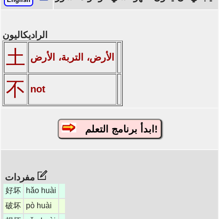
الراديكاليون
土
الأرض، التربة، الأرض
不
not
ابدأ برنامج التعلم!
مفردات
好坏
hǎo huài
破坏
pò huài