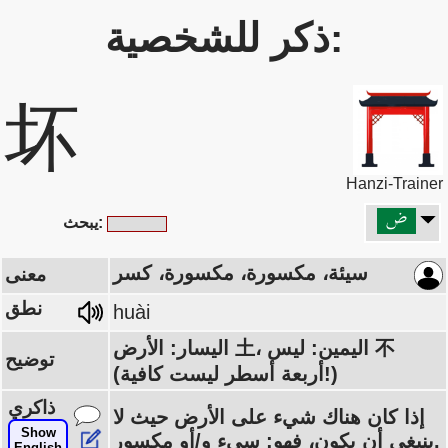
ذكر للشخصية:
坏
Hanzi-Trainer
يبحث:
سيئة، مكسورة، مكسورة، كسر
معنى
نطق
huài
اليسار: الأرض 土، اليمين: ليس 不
توضيح
(أربعة أسطر ليست كافية!)
ذاكري
إذا كان هناك شيء على الأرض حيث لا
Show
ينبغي أن يكون، فهو: سيء و/أو مكسور.
English