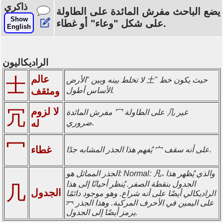
ذاكري
يضع الباحث مفرش المائدة على الطاولة
Show
على شكل "وعاء" أو غطاء.
English
الراديكاليون
عالم
士
لا تخلط بينه وبين "الأرض 土" حيث يكون خط
ومثقف
الأساس أطول.
لا لزوم
冗
مفرش المائدة 冖 على الطاولة 几 غير
له
ضروري.
冖
غطاء
يُفهم هذا الجذر المشابه جدًا 宀 على أنه سقف.
الجذر المماثل هو: Normal: 凡، والذي يُظهر هذا
الجدول بنقطة الصفر. يُنظر أحيانًا إلى هذا
几
الجدول
الراديكالي أيضًا على أنه شراع. وهو موجود دائمًا
على اليمين في الأحرف المركبة. وهذا الجذر
يرمز أيضًا إلى الجدول.