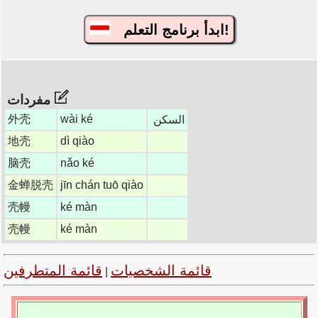
ابدأ برنامج التعلم!
مفردات
外壳
wài ké
السكن
地壳
dì qiào
脑壳
nǎo ké
金蝉脱壳
jīn chán tuō qiào
壳幔
ké màn
壳幔
ké màn
قائمة الشخصيات
قائمة المتطرفين
|