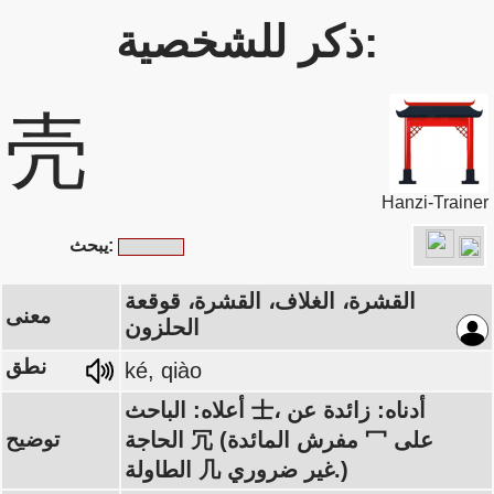
ذكر للشخصية:
壳
Hanzi-Trainer
يبحث:
القشرة، الغلاف، القشرة، قوقعة
معنى
الحلزون
نطق
ké, qiào
أعلاه: الباحث 士، أدناه: زائدة عن
الحاجة 冗 (مفرش المائدة 冖 على
توضيح
الطاولة 几 غير ضروري.)