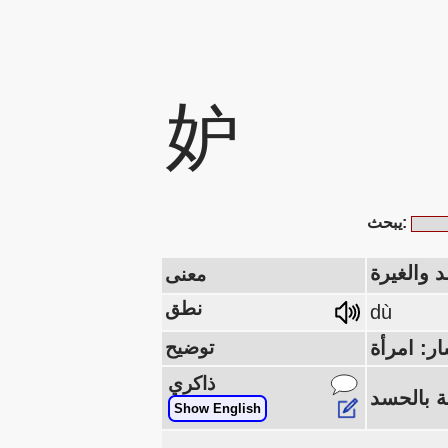
妒
يبحث:
 والغيرة
معنى
نطق
dù
توضيح
ذاكري
Show English