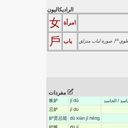
الراديكاليون
女
امرأة
戶
باب
مفردات
嫉妒
jí dù
حاسد / الحاسد
忌妒
jì du
妒贤忌能
dù xián jì néng
妒嫉
dù jí