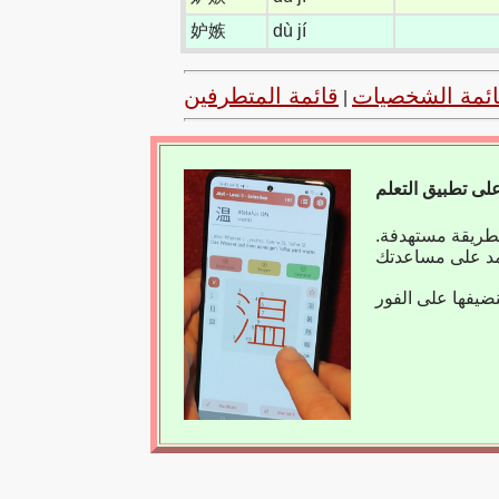
妒嫉
dù jí
ائمة الشخصيات
قائمة المتطرفين
|
بطريقة مستهدفة.