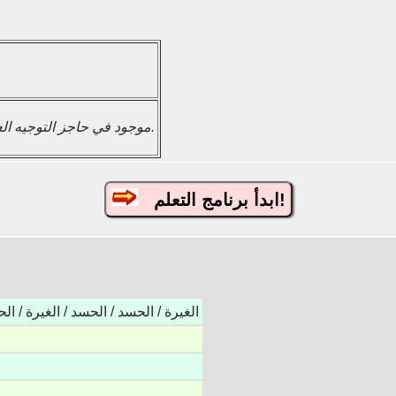
صورة لباب منزلق 尸 موجود في حاجز التوجيه العلوي.
ابدأ برنامج التعلم!
الغيرة / الحسد / الحسد / الغيرة / ال