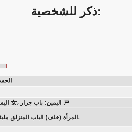
ذكر للشخصية:
الحسد
اليسار: امرأة 女، اليمين: باب جرار 戸
المرأة (خلف) الباب المنزلق مليئة بالحسد.