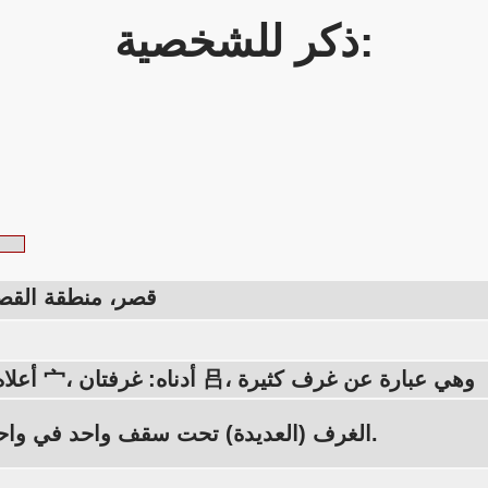
ذكر للشخصية:
قصر، منطقة القصر
أعلاه: السطح 宀، أدناه: غرفتان 吕، وهي عبارة عن غرف كثيرة
الغرف (العديدة) تحت سقف واحد في واحد: القصر.