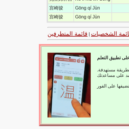
宫崎骏
Gōng qí Jùn
宫崎骏
Gōng qí Jùn
ائمة الشخصيات
قائمة المتطرفين
|
بطريقة مستهدفة.