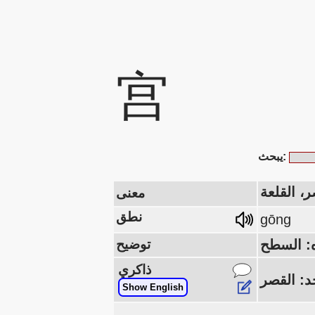
宫
يبحث:
، القلعة
معنى
نطق
gōng
توضيح
ذاكري
Show English