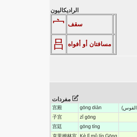
الراديكاليون
宀
سقف
吕
مسافتان أو أفواه
مفردات
宫殿
gōng diàn
القوس)
子宫
zǐ gōng
宫廷
gōng tíng
克里姆林宫
Kè lǐ mǔ lín Gōng