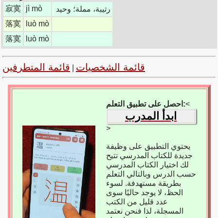
寂寞
jì mò
رتيبة، مملة؛ وحيد
落寞
luò mò
落寞
luò mò
قائمة الشخصيات
قائمة المتطرفين
|
<
احصل على تطبيق التعلم:
ابدأ المدرب
>
يحتوي التطبيق على وظيفة
جديدة للكتاب المدرسي تتيح
لك اختيار الكتاب المدرسي
حسب الدرس وبالتالي التعلم
بطريقة مستهدفة. لسوء
الحظ، لا يوجد حاليًا سوى
عدد قليل من الكتب
المسجلة، لذا فنحن نعتمد