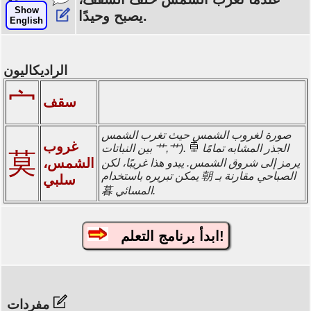
Show
يصبح وحيدًا.
English
الراديكاليون
宀
سقف
صورة لغروب الشمس حيث تغرب الشمس
غروب
بين النباتات 艹,艹). الجذر المشابه تمامًا
莫
الشمس،
يرمز إلى شروق الشمس. يبدو هذا غريبًا، لكن
يمكن تبريره باستخدام 朝 الصباحي مقارنة بـ
سلبي
暮 المسائي.
ابدأ برنامج التعلم!
مفردات