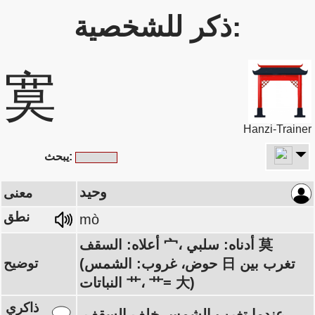
ذكر للشخصية:
寞
Hanzi-Trainer
يبحث:
وحيد
معنى
نطق
mò
أعلاه: السقف 宀، أدناه: سلبي 莫
(حوض، غروب: الشمس 日 تغرب بين
توضيح
النباتات 艹، 艹= 大)
ذاكري
عندما تغرب الشمس خلف السقف،