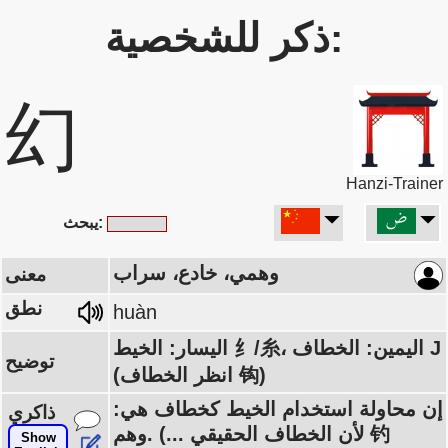
ذكر للشخصية:
幻
Hanzi-Trainer
يبحث:
وهمي، خادع، سراب
معنى
نطق
huàn
اليسار: الخيط 纟/糸، اليمين: الخطاف J
توضيح
(انظر الخطاف 钩)
إن محاولة استخدام الخيط كخطاف هي:
ذاكري
وهم. (... لأن الخطاف الحقيقي 钓
Show