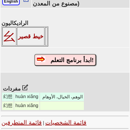
English
مصنوع من المعدن)
الراديكاليون
幺
خيط قصير
ابدأ برنامج التعلم!
مفردات
幻想
huàn xiǎng
الوهم، الخيال، الأوهام
幻想
huàn xiǎng
قائمة الشخصيات
قائمة المتطرفين
|