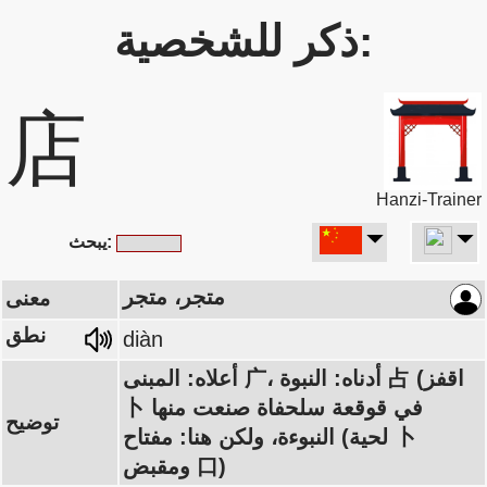
ذكر للشخصية:
店
Hanzi-Trainer
يبحث:
متجر، متجر
معنى
نطق
diàn
أعلاه: المبنى 广، أدناه: النبوة 占 (اقفز
卜 في قوقعة سلحفاة صنعت منها
توضيح
النبوءة، ولكن هنا: مفتاح (لحية 卜
ومقبض 口)