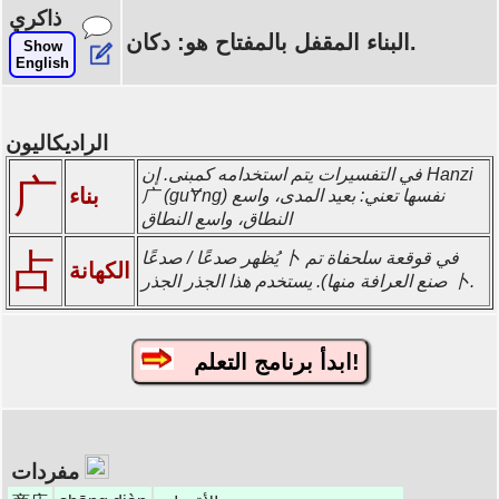
ذاكري
البناء المقفل بالمفتاح هو: دكان.
Show
English
الراديكاليون
في التفسيرات يتم استخدامه كمبنى. إن Hanzi
广
بناء
广 (guɎng) نفسها تعني: بعيد المدى، واسع
النطاق، واسع النطاق
占
يُظهر صدعًا / صدعًا 卜 في قوقعة سلحفاة تم
الكهانة
صنع العرافة منها). يستخدم هذا الجذر الجذر 卜.
ابدأ برنامج التعلم!
مفردات