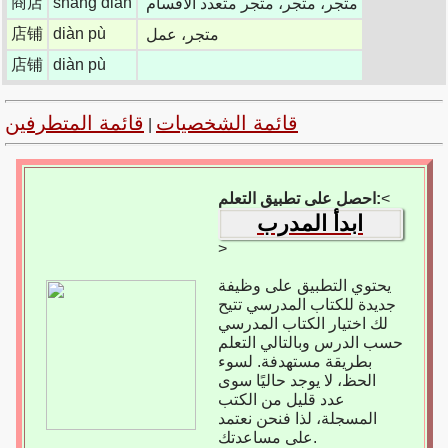
商店
shāng diàn
متجر، متجر، متجر متعدد الأقسام
店铺
diàn pù
متجر، عمل
店铺
diàn pù
قائمة الشخصيات
قائمة المتطرفين
|
<
احصل على تطبيق التعلم:
ابدأ المدرب
>
يحتوي التطبيق على وظيفة
جديدة للكتاب المدرسي تتيح
لك اختيار الكتاب المدرسي
حسب الدرس وبالتالي التعلم
بطريقة مستهدفة. لسوء
الحظ، لا يوجد حاليًا سوى
عدد قليل من الكتب
المسجلة، لذا فنحن نعتمد
على مساعدتك.