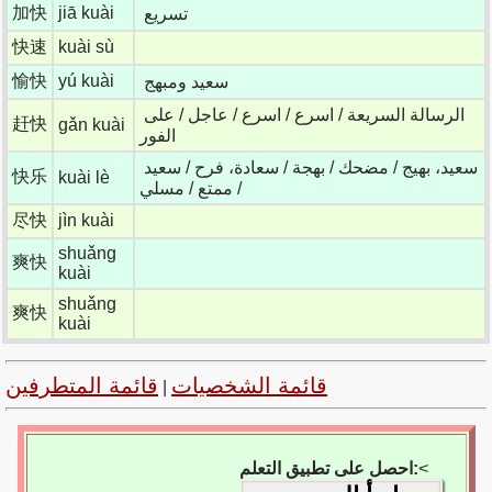
加快
jiā kuài
تسريع
快速
kuài sù
愉快
yú kuài
سعيد ومبهج
الرسالة السريعة / اسرع / اسرع / عاجل / على
赶快
gǎn kuài
الفور
سعيد، بهيج / مضحك / بهجة / سعادة، فرح / سعيد
快乐
kuài lè
/ ممتع / مسلي
尽快
jìn kuài
shuǎng
爽快
kuài
shuǎng
爽快
kuài
قائمة الشخصيات
قائمة المتطرفين
|
<
احصل على تطبيق التعلم: