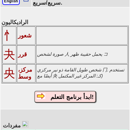
English
سريع/سريع.
الراديكاليون
忄
شعور
夬
قرر
صورة لشخص 人 يحمل حقيبة ظهر コ
مركز،
央
شخص طويل القامة ذو نير مركزي 冂. تستخدم
أيضًا مع 夬 كـ: المركز غير المكتمل)
وسط
ابدأ برنامج التعلم!
مفردات