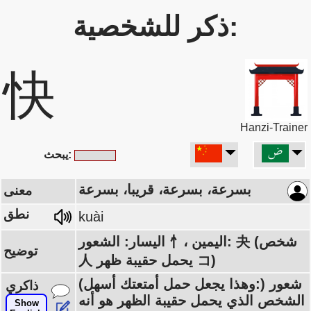
ذكر للشخصية:
快
Hanzi-Trainer
يبحث:
بسرعة، بسرعة، قريبا، بسرعة
معنى
نطق
kuài
اليسار: الشعور 忄، اليمين: 夬 (شخص
توضيح
人 يحمل حقيبة ظهر コ)
(وهذا يجعل حمل أمتعتك أسهل:) شعور
ذاكري
الشخص الذي يحمل حقيبة الظهر هو أنه
Show