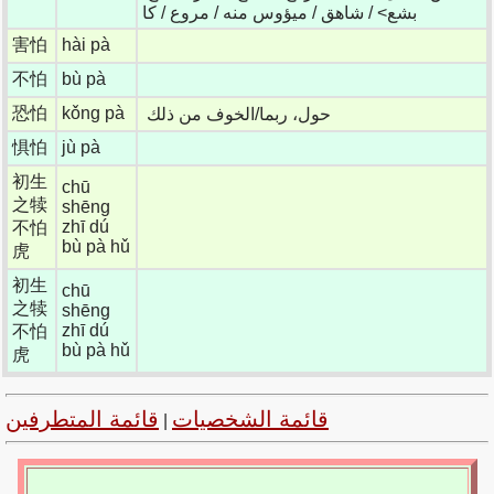
بشع> / شاهق / ميؤوس منه / مروع / كا
害怕
hài pà
不怕
bù pà
恐怕
kǒng pà
حول، ربما/الخوف من ذلك
惧怕
jù pà
初生
chū
之犊
shēng
zhī dú
不怕
bù pà hǔ
虎
初生
chū
之犊
shēng
zhī dú
不怕
bù pà hǔ
虎
قائمة الشخصيات
قائمة المتطرفين
|