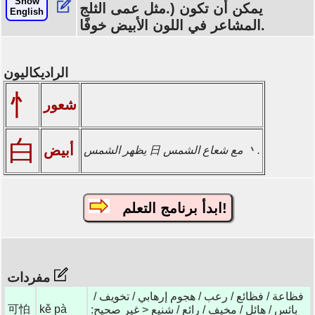
Show
مثل عمى الثلج.) يمكن أن تكون
English
المشاعر في اللون الأبيض خوفًا.
الراديكاليون
忄
شعور
白
أبيض
يظهر الشمس 日 مع شعاع الشمس 丶.
ابدأ برنامج التعلم!
مفردات
فظاعة / فظائع / رعب / هجوم إرهابي / تخويف /
可怕
kě pà
بائس / هائل / مخيف / رائع / شنيع < غير صحيح: