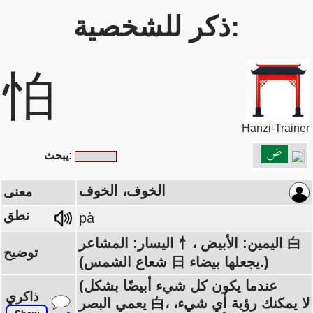
ذكر للشخصية:
怕
Hanzi-Trainer
يبحث:
الخوف، الخوف
معنى
نطق
pà
اليسار: المشاعر 忄، اليمين: الأبيض 白
توضيح
(شعاع الشمس 日 يجعلها بيضاء.)
(عندما يكون كل شيء أبيضًا بشكل
ذاكري
يعمي البصر 白، لا يمكنك رؤية أي شيء،