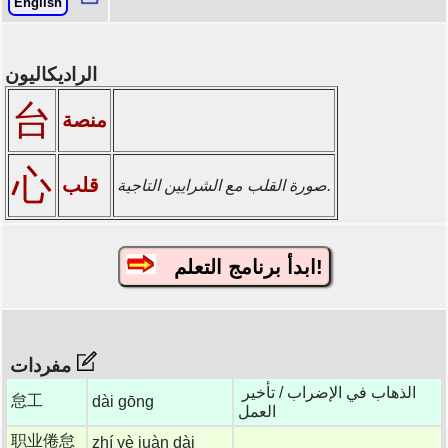
English
الراديكاليون
台
منصة
心
قلب
صورة القلب مع الشرايين التاجية.
ابدأ برنامج التعلم!
مفردات
الذهاب في الإضراب / تأخير
怠工
dài gōng
العمل
职业倦怠
zhí yè juàn dài