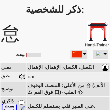
ذكر للشخصية:
怠
Hanzi-Trainer
يبحث:
الكسل، الكسل، الإهمال، الإهمال
معنى
نطق
dài
من الأعلى: المنصة، الوقوف 台 (الأنف
توضيح
厶 فوق الفم 口)، القلب 心
ذاكري
على المنبر قلب يستسلم للكسل.
Show