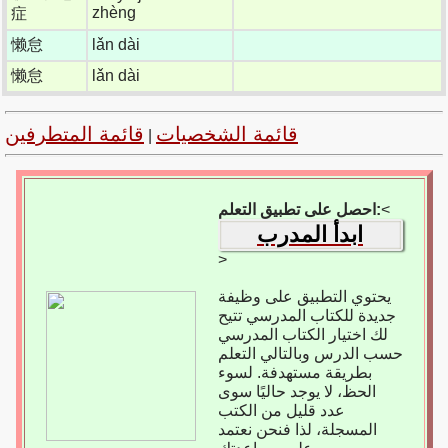
zhèng
症
懒怠
lǎn dài
懒怠
lǎn dài
قائمة الشخصيات
قائمة المتطرفين
|
<
احصل على تطبيق التعلم:
ابدأ المدرب
>
يحتوي التطبيق على وظيفة
جديدة للكتاب المدرسي تتيح
لك اختيار الكتاب المدرسي
حسب الدرس وبالتالي التعلم
بطريقة مستهدفة. لسوء
الحظ، لا يوجد حاليًا سوى
عدد قليل من الكتب
المسجلة، لذا فنحن نعتمد