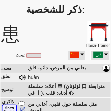
ذكر للشخصية:
患
Hanzi-Trainer
يبحث:
يعاني من المرض، دائم، قلق
معنى
نطق
huàn
أعلاه: سلسلة 串 (لؤلؤتان 口 مترابطة
توضيح
في 丨)، أدناه: قلب 心
ذاكري
مثل سلسلة حول قلبي، أعاني من
Show
المرض.