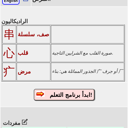
English
الراديكاليون
串
صف، سلسلة
心
قلب
صورة القلب مع الشرايين التاجية.
疒
مرض
الجذور المماثلة هي: بناء 广 أو جرف 厂
ابدأ برنامج التعلم!
مفردات