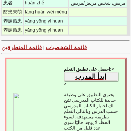
患者
huàn zhě
مريض، شخص مريض/مريض
防患未萌
fáng huàn wèi méng
养痈贻患
yǎng yōng yí huàn
养痈贻患
yǎng yōng yí huàn
قائمة الشخصيات
قائمة المتطرفين
|
<
احصل على تطبيق التعلم:
ابدأ المدرب
>
يحتوي التطبيق على وظيفة
جديدة للكتاب المدرسي تتيح
لك اختيار الكتاب المدرسي
حسب الدرس وبالتالي التعلم
بطريقة مستهدفة. لسوء
الحظ، لا يوجد حاليًا سوى
عدد قليل من الكتب