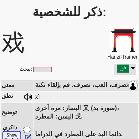
ذكر للشخصية:
戏
Hanzi-Trainer
يبحث:
تصرف، العب، تصرف، قم بإلقاء نكتة
معنى
نطق
xì
اليسار: مرة أخرى 又 (صورة يد)،
توضيح
اليمين: المطرد 戈
ذاكري
دائما اليد على المطرد في الدراما.
Show