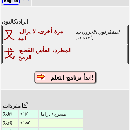
English
الراديكاليون
مرة أخرى، لا يزال،
又
المتطرفون الآخرون بيد
واحدة هم:
اليد
المطرد، الفأس القطع،
戈
الرمح
ابدأ برنامج التعلم!
مفردات
戏剧
xì jù
مسرح / دراما
戏侮
xì wǔ