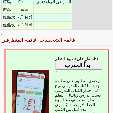
嬉戏
xī xì
القفز في الهواء / ندف
傩戏
nuó xì
傀儡戏
kuǐ lěi xì
傀儡戏
kuǐ lěi xì
قائمة الشخصيات
قائمة المتطرفين
|
<
احصل على تطبيق التعلم:
ابدأ المدرب
>
يحتوي التطبيق على وظيفة
جديدة للكتاب المدرسي تتيح
لك اختيار الكتاب المدرسي
حسب الدرس وبالتالي التعلم
بطريقة مستهدفة. لسوء
الحظ، لا يوجد حاليًا سوى
عدد قليل من الكتب