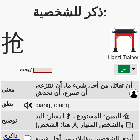
ذكر للشخصية:
抢
Hanzi-Trainer
يبحث:
أن تقاتل من أجل شيء ما، أن تنتزعه،
معنى
أن تسرع، أن تخدش
نطق
qiāng, qiǎng
اليسار: اليد 扌، اليمين: المستودع 仓
توضيح
(هنا: الشخص 人 والشخص المنهار 㔾)
ذاكري
أيدي الشخصين تتقاتلان من أجل شيء