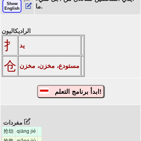
Show
ما.
English
الراديكاليون
扌
يد
仓
مستودع، مخزن، مخزن
ابدأ برنامج التعلم!
مفردات
抢劫
qiāng jié
抢救
qiǎng jiù